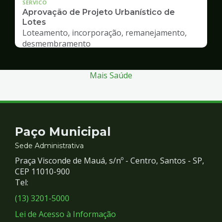
SERVICO
Aprovação de Projeto Urbanístico de
Lotes
Loteamento, incorporação, remanejamento,
desmembramento
Mais Saúde
Contato
Paço Municipal
e
Sede Administrativa
Praça Visconde de Mauá, s/nº - Centro, Santos - SP,
Redes
CEP 11010-900
Tel:
Sociais
(13) 3201-5000
Lei de Acesso à Informação