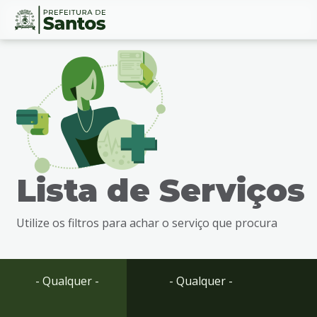
Ir
Conteúdo
para
o
conteúdo
1
Ir
para
o
menu
Lista de Serviços
2
Ir
para
Utilize os filtros para achar o serviço que procura
busca
3
Ir
para
- Qualquer -
- Qualquer -
o
rodapé