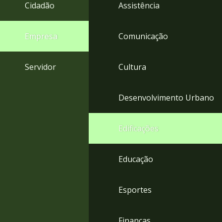
4
Cidadão
Assistência
Acessibilidade
5
Empresa
Comunicação
Servidor
Cultura
Desenvolvimento Urbano
Edificações
Educação
Esportes
Finanças