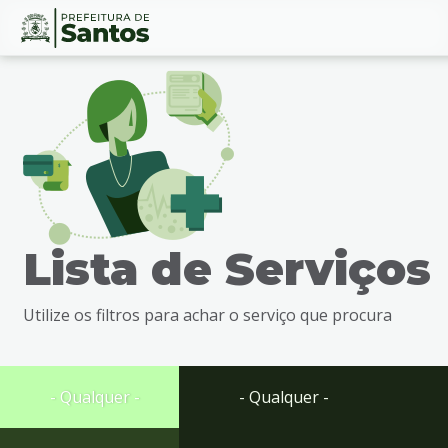
Ir
Conteúdo
para
o
conteúdo
1
Ir
para
o
menu
Lista de Serviços
2
Ir
para
Utilize os filtros para achar o serviço que procura
busca
3
Ir
para
- Qualquer -
- Qualquer -
o
rodapé