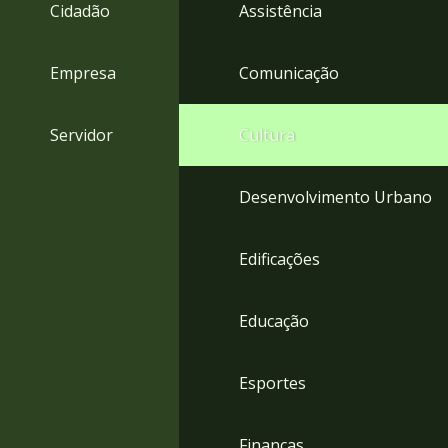
4
Cidadão
Assistência
Acessibilidade
5
Empresa
Comunicação
Servidor
Cultura
Desenvolvimento Urbano
Edificações
Educação
Esportes
Finanças