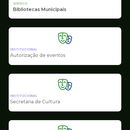
SERVICO
Bibliotecas Municipais
Ilustração
da
INSTITUCIONAL
pagina
Autorização de eventos
de
Cultura
Ilustração
da
INSTITUCIONAL
pagina
Secretaria de Cultura
de
Cultura