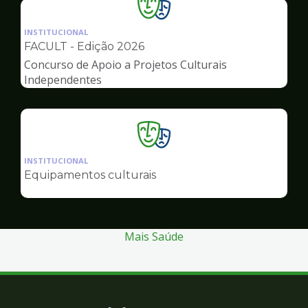
Ilustração
da
INSTITUCIONAL
pagina
FACULT - Edição 2026
de
Concurso de Apoio a Projetos Culturais
Cultura
Independentes
Ilustração
da
INSTITUCIONAL
pagina
Equipamentos culturais
de
Cultura
Mais Saúde