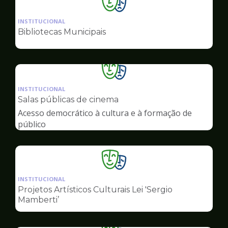
Ilustração
da
INSTITUCIONAL
pagina
Bibliotecas Municipais
de
Cultura
Ilustração
da
INSTITUCIONAL
pagina
Salas públicas de cinema
de
Acesso democrático à cultura e à formação de
Cultura
público
Ilustração
da
INSTITUCIONAL
pagina
Projetos Artísticos Culturais Lei 'Sergio
de
Mamberti’
Cultura