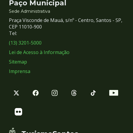
Contato
Paço Municipal
e
Sede Administrativa
Praça Visconde de Mauá, s/nº - Centro, Santos - SP,
Redes
CEP 11010-900
Tel:
Sociais
(13) 3201-5000
Lei de Acesso à Informação
Sitemap
Imprensa