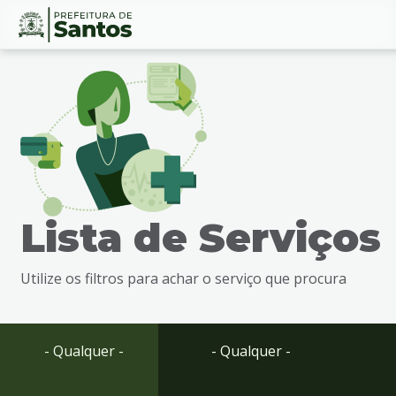
Ir
Conteúdo
para
o
conteúdo
1
Ir
para
o
menu
Lista de Serviços
2
Ir
para
Utilize os filtros para achar o serviço que procura
busca
3
Ir
para
- Qualquer -
- Qualquer -
o
rodapé