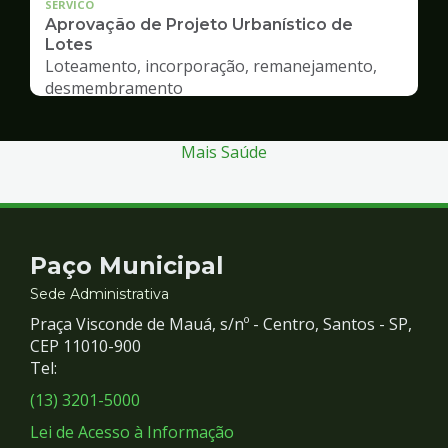
SERVICO
Aprovação de Projeto Urbanístico de
Lotes
Loteamento, incorporação, remanejamento,
desmembramento
Mais Saúde
Contato
Paço Municipal
e
Sede Administrativa
Praça Visconde de Mauá, s/nº - Centro, Santos - SP,
Redes
CEP 11010-900
Tel:
Sociais
(13) 3201-5000
Lei de Acesso à Informação