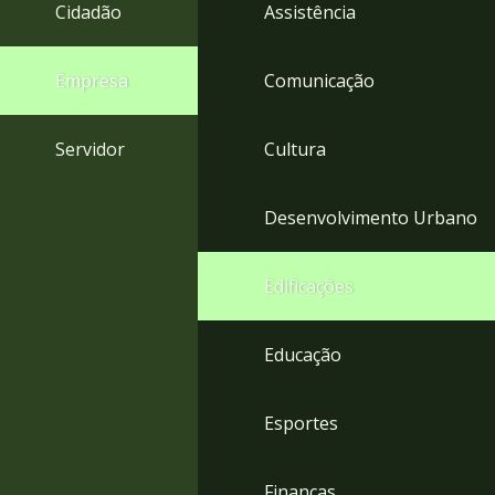
4
Cidadão
Assistência
Acessibilidade
5
Empresa
Comunicação
Servidor
Cultura
Desenvolvimento Urbano
Edificações
Educação
Esportes
Finanças