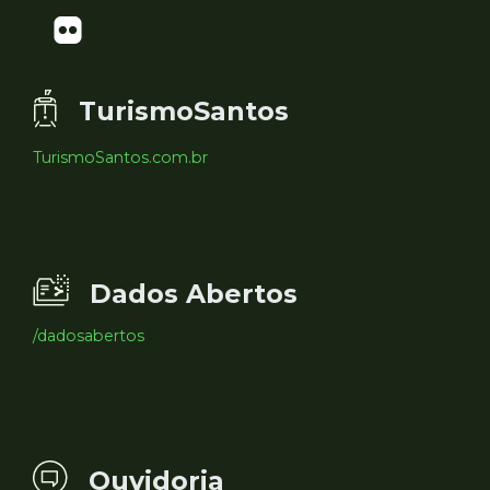
TurismoSantos
TurismoSantos.com.br
Dados Abertos
/dadosabertos
Ouvidoria