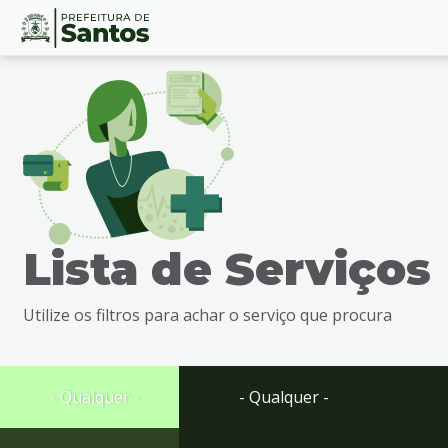
Ir
Conteúdo
para
o
conteúdo
1
Ir
para
o
menu
Lista de Serviços
2
Ir
para
Utilize os filtros para achar o serviço que procura
busca
3
Ir
para
- Qualquer -
- Qualquer -
o
rodapé