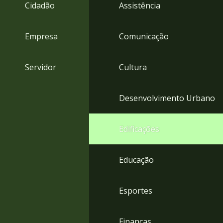
4
Cidadão
Assistência
Acessibilidade
5
Empresa
Comunicação
Servidor
Cultura
Desenvolvimento Urbano
Edificações
Educação
Esportes
Finanças