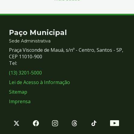
Contato
Paço Municipal
e
Sede Administrativa
Praça Visconde de Mauá, s/nº - Centro, Santos - SP,
Redes
CEP 11010-900
Tel:
Sociais
(13) 3201-5000
Lei de Acesso à Informação
Sitemap
Imprensa