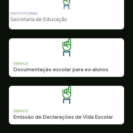
Ilustração
da
INSTITUCIONAL
pagina
Secretaria de Educação
de
Educação
SERVICO
Documentação escolar para ex-alunos
SERVICO
Emissão de Declarações de Vida Escolar