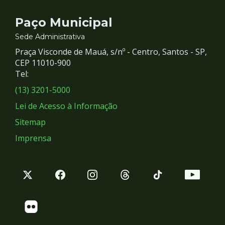
Contato
Paço Municipal
e
Sede Administrativa
Praça Visconde de Mauá, s/nº - Centro, Santos - SP,
Redes
CEP 11010-900
Tel:
Sociais
(13) 3201-5000
Lei de Acesso à Informação
Sitemap
Imprensa