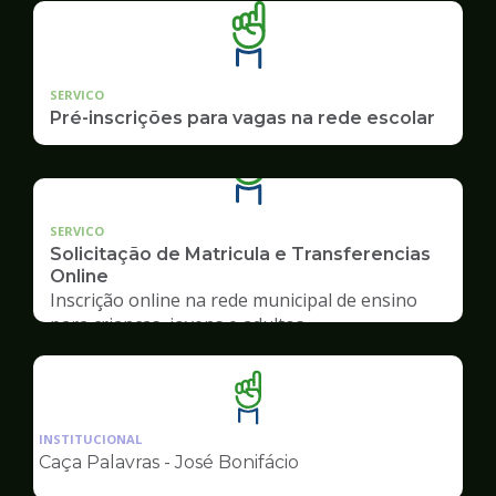
SERVICO
Pré-inscrições para vagas na rede escolar
SERVICO
Solicitação de Matricula e Transferencias
Online
Inscrição online na rede municipal de ensino
para crianças, jovens e adultos
Ilustração
da
INSTITUCIONAL
pagina
Caça Palavras - José Bonifácio
de