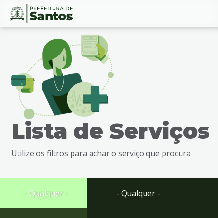
Ir
Conteúdo
para
o
conteúdo
1
Ir
para
o
menu
Lista de Serviços
2
Ir
para
Utilize os filtros para achar o serviço que procura
busca
3
Ir
para
- Qualquer -
- Qualquer -
o
rodapé