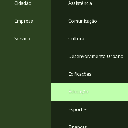
4
Cidadão
Assistência
Acessibilidade
5
Empresa
Comunicação
Servidor
Cultura
Desenvolvimento Urbano
Edificações
Educação
Esportes
Finanças