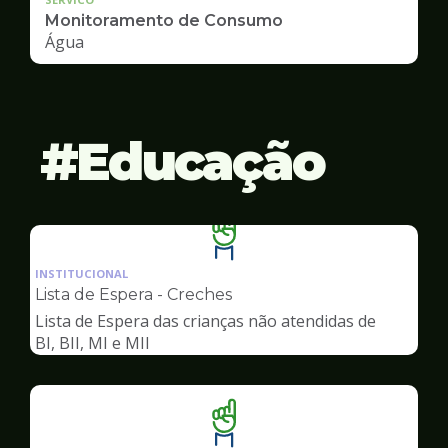
Monitoramento de Consumo
Água
Educação
Ilustração
da
INSTITUCIONAL
pagina
Lista de Espera - Creches
de
Lista de Espera das crianças não atendidas de
Educação
BI, BII, MI e MII
Ilustração