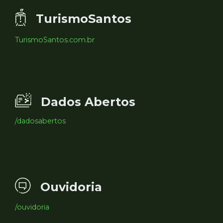
TurismoSantos
TurismoSantos.com.br
Dados Abertos
/dadosabertos
Ouvidoria
/ouvidoria