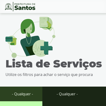
Ir
Conteúdo
para
o
conteúdo
1
Ir
para
o
menu
Lista de Serviços
2
Ir
para
Utilize os filtros para achar o serviço que procura
busca
3
Ir
para
- Qualquer -
- Qualquer -
o
rodapé