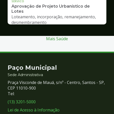
SERVICO
Aprovação de Projeto Urbanístico de
Lotes
Loteamento, incorporação, remanejamento,
desmembramento
Mais Saúde
Contato
Paço Municipal
e
Sede Administrativa
Praça Visconde de Mauá, s/nº - Centro, Santos - SP,
Redes
CEP 11010-900
Tel:
Sociais
(13) 3201-5000
Lei de Acesso à Informação