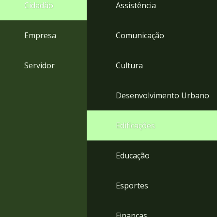
4
Cidadão
Assistência
Acessibilidade
5
Empresa
Comunicação
Servidor
Cultura
Desenvolvimento Urbano
Edificações
Educação
Esportes
Finanças