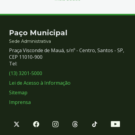
Contato
Paço Municipal
e
Sede Administrativa
Praça Visconde de Mauá, s/nº - Centro, Santos - SP,
Redes
CEP 11010-900
Tel:
Sociais
(13) 3201-5000
Lei de Acesso à Informação
Sitemap
Imprensa