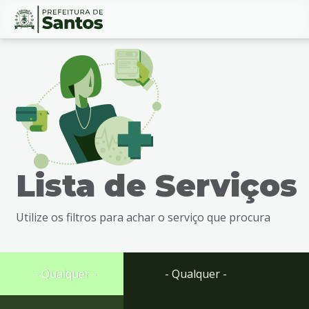
Ir
Conteúdo
para
o
conteúdo
1
Ir
para
o
menu
Lista de Serviços
2
Ir
para
Utilize os filtros para achar o serviço que procura
busca
3
Ir
para
- Qualquer -
- Qualquer -
o
rodapé