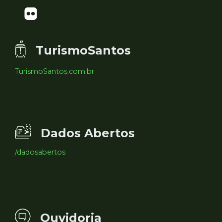
TurismoSantos
TurismoSantos.com.br
Dados Abertos
/dadosabertos
Ouvidoria