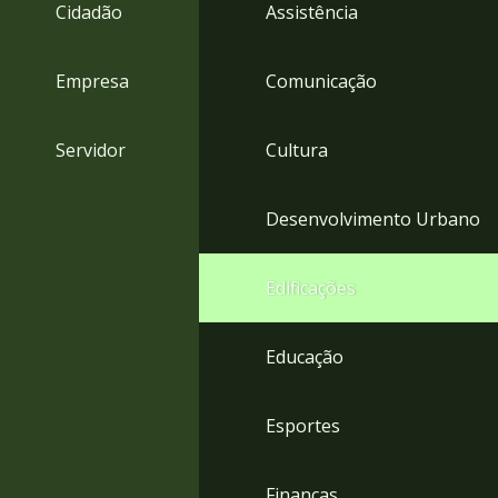
4
Cidadão
Assistência
Acessibilidade
5
Empresa
Comunicação
Servidor
Cultura
Desenvolvimento Urbano
Edificações
Educação
Esportes
Finanças