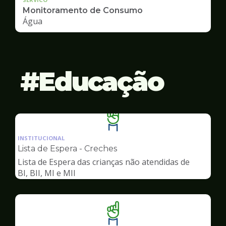
Monitoramento de Consumo
Água
Educação
Ilustração
da
INSTITUCIONAL
pagina
Lista de Espera - Creches
de
Lista de Espera das crianças não atendidas de
Educação
BI, BII, MI e MII
Ilustração