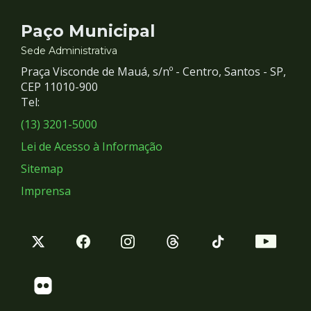
Contato
Paço Municipal
e
Sede Administrativa
Praça Visconde de Mauá, s/nº - Centro, Santos - SP,
Redes
CEP 11010-900
Tel:
Sociais
(13) 3201-5000
Lei de Acesso à Informação
Sitemap
Imprensa