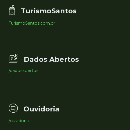
TurismoSantos
TurismoSantos.com.br
Dados Abertos
/dadosabertos
Ouvidoria
/ouvidoria