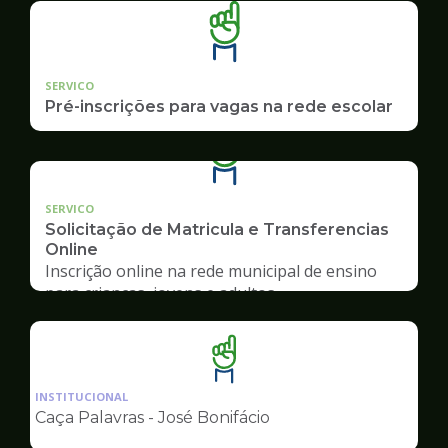
SERVICO
Pré-inscrições para vagas na rede escolar
SERVICO
Solicitação de Matricula e Transferencias
Online
Inscrição online na rede municipal de ensino
para crianças, jovens e adultos
Ilustração
da
INSTITUCIONAL
pagina
Caça Palavras - José Bonifácio
de