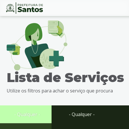
Ir
Conteúdo
para
o
conteúdo
1
Ir
para
o
menu
Lista de Serviços
2
Ir
para
Utilize os filtros para achar o serviço que procura
busca
3
Ir
para
- Qualquer -
- Qualquer -
o
rodapé