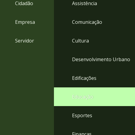
4
Cidadão
Assistência
Acessibilidade
5
Empresa
Comunicação
Servidor
Cultura
Desenvolvimento Urbano
Edificações
Educação
Esportes
Finanças