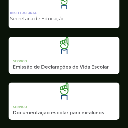
Ilustração
da
INSTITUCIONAL
pagina
Secretaria de Educação
de
Educação
SERVICO
Emissão de Declarações de Vida Escolar
SERVICO
Documentação escolar para ex-alunos