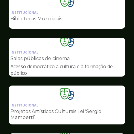
Ilustração
da
INSTITUCIONAL
pagina
Bibliotecas Municipais
de
Cultura
Ilustração
da
INSTITUCIONAL
pagina
Salas públicas de cinema
de
Acesso democrático à cultura e à formação de
Cultura
público
Ilustração
da
INSTITUCIONAL
pagina
Projetos Artísticos Culturais Lei 'Sergio
de
Mamberti’
Cultura