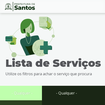
Ir
Conteúdo
para
o
conteúdo
1
Ir
para
o
menu
Lista de Serviços
2
Ir
para
Utilize os filtros para achar o serviço que procura
busca
3
Ir
para
- Qualquer -
- Qualquer -
o
rodapé