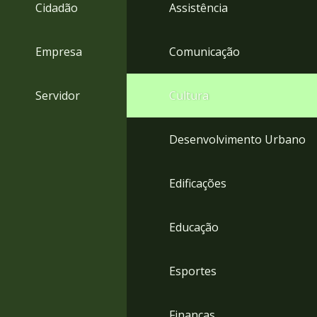
4
Cidadão
Assistência
Acessibilidade
5
Empresa
Comunicação
Servidor
Cultura
Desenvolvimento Urbano
Edificações
Educação
Esportes
Finanças