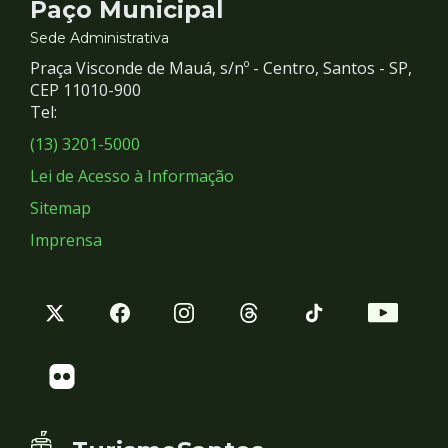
Contato
Paço Municipal
e
Sede Administrativa
Praça Visconde de Mauá, s/nº - Centro, Santos - SP,
Redes
CEP 11010-900
Tel:
Sociais
(13) 3201-5000
Lei de Acesso à Informação
Sitemap
Imprensa