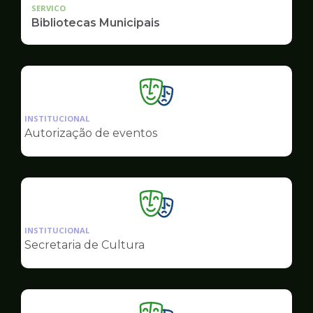
SERVICO
Bibliotecas Municipais
Ilustração
da
INSTITUCIONAL
pagina
Autorização de eventos
de
Cultura
Ilustração
da
INSTITUCIONAL
pagina
Secretaria de Cultura
de
Cultura