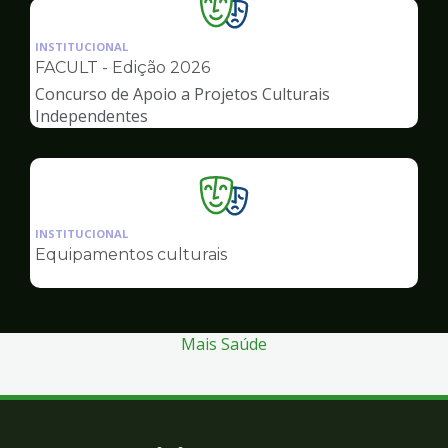
Ilustração
da
INSTITUCIONAL
pagina
FACULT - Edição 2026
de
Concurso de Apoio a Projetos Culturais
Cultura
Independentes
Ilustração
da
INSTITUCIONAL
pagina
Equipamentos culturais
de
Cultura
Mais Saúde