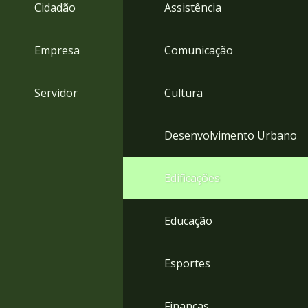
4
Cidadão
Assistência
Acessibilidade
5
Empresa
Comunicação
Servidor
Cultura
Desenvolvimento Urbano
Edificações
Educação
Esportes
Finanças