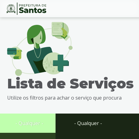
Ir
Conteúdo
para
o
conteúdo
1
Ir
para
o
menu
Lista de Serviços
2
Ir
para
Utilize os filtros para achar o serviço que procura
busca
3
Ir
para
- Qualquer -
- Qualquer -
o
rodapé