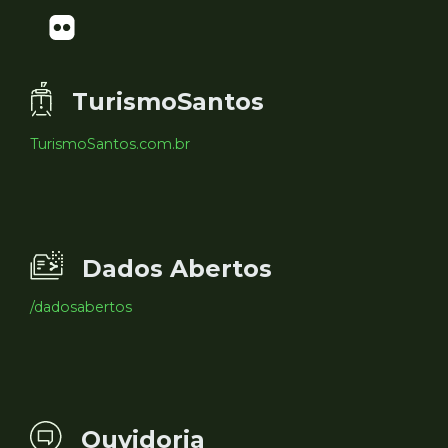
TurismoSantos
TurismoSantos.com.br
Dados Abertos
/dadosabertos
Ouvidoria