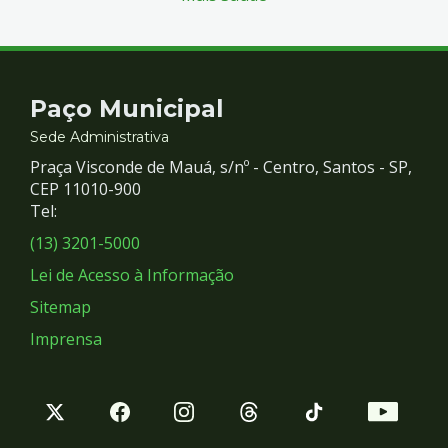
Contato
Paço Municipal
e
Sede Administrativa
Praça Visconde de Mauá, s/nº - Centro, Santos - SP,
Redes
CEP 11010-900
Tel:
Sociais
(13) 3201-5000
Lei de Acesso à Informação
Sitemap
Imprensa