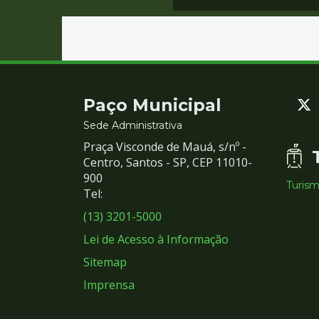
Contato
Paço Municipal
e
Sede Administrativa
Praça Visconde de Mauá, s/nº -
Redes
Centro, Santos - SP, CEP 11010-
900
Turis
Sociais
Tel:
(13) 3201-5000
Lei de Acesso à Informação
Sitemap
Imprensa