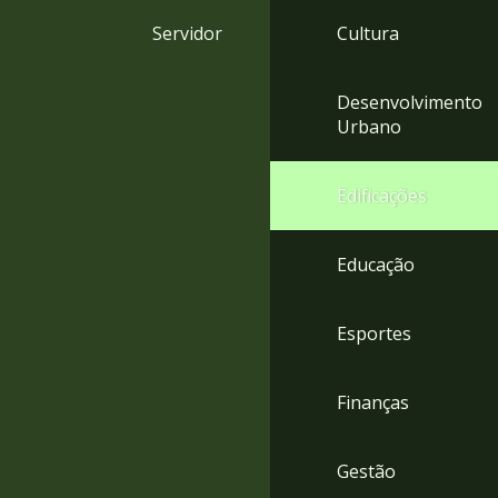
4
Servidor
Cultura
Acessibilidade
5
Desenvolvimento
Urbano
Edificações
Educação
Esportes
Finanças
Gestão