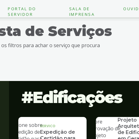
PORTAL DO
SALA DE
OUVID
SERVIDOR
IMPRENSA
ista de Serviços
e os filtros para achar o serviço que procura
Edificações
SERVICO
Aprovaç
Projeto
Arquite
SERVICO
Expedição de
de Edif
Certidão para
em Gera