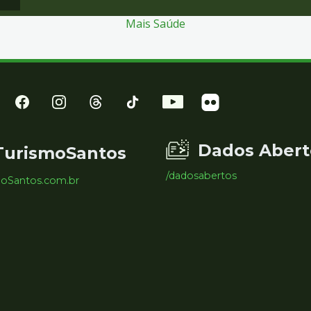
Mais Saúde
Dados Abert
TurismoSantos
/dadosabertos
moSantos.com.br