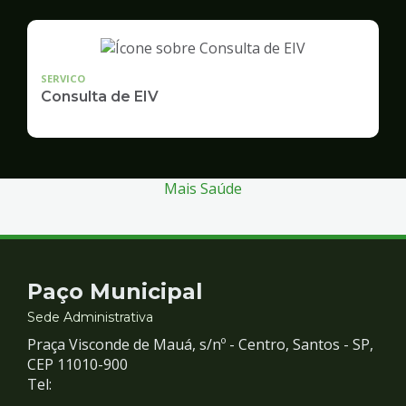
SERVICO
Consulta de EIV
Mais Saúde
Contato
Paço Municipal
e
Sede Administrativa
Praça Visconde de Mauá, s/nº - Centro, Santos - SP,
Redes
CEP 11010-900
Tel: