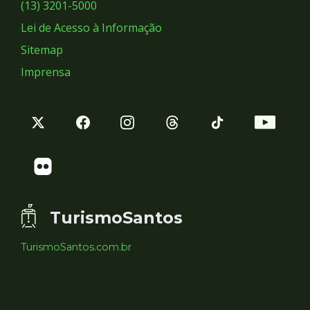
Sociais
(13) 3201-5000
Lei de Acesso à Informação
Sitemap
Imprensa
TurismoSantos
TurismoSantos.com.br