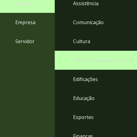
4
Cidadão
Assistência
Acessibilidade
5
Empresa
Comunicação
Servidor
Cultura
Desenvolvimento Urbano
Edificações
Educação
Esportes
Finanças