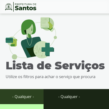
Ir
Conteúdo
para
o
conteúdo
1
Ir
para
o
menu
Lista de Serviços
2
Ir
para
Utilize os filtros para achar o serviço que procura
busca
3
Ir
para
- Qualquer -
- Qualquer -
o
rodapé