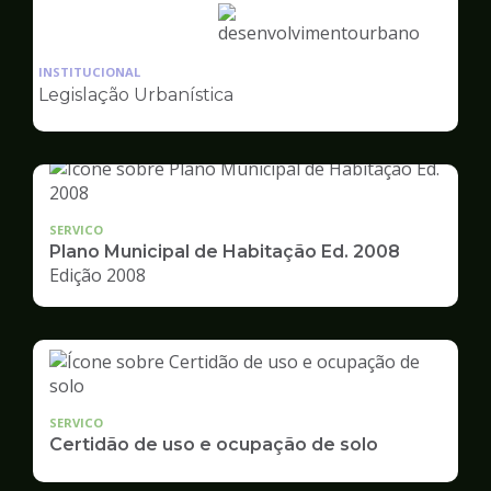
Ilustração
da
INSTITUCIONAL
pagina
Legislação Urbanística
de
Desenvolvimento
Urbano
SERVICO
Plano Municipal de Habitação Ed. 2008
Edição 2008
SERVICO
Certidão de uso e ocupação de solo