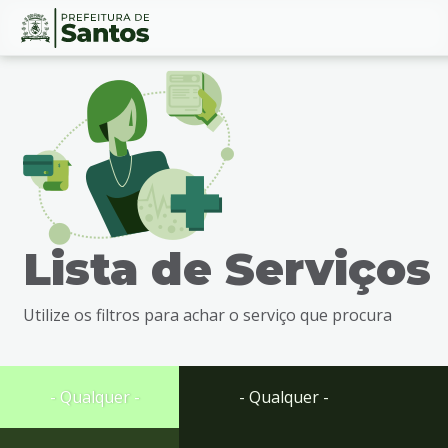
Ir
Conteúdo
para
o
conteúdo
1
Ir
para
o
menu
Lista de Serviços
2
Ir
para
Utilize os filtros para achar o serviço que procura
busca
3
Ir
para
- Qualquer -
- Qualquer -
o
rodapé