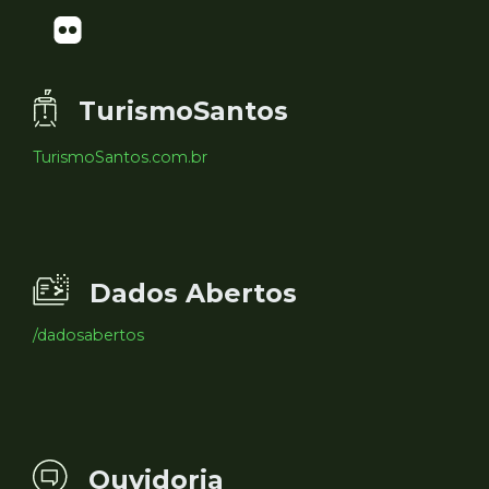
TurismoSantos
TurismoSantos.com.br
Dados Abertos
/dadosabertos
Ouvidoria