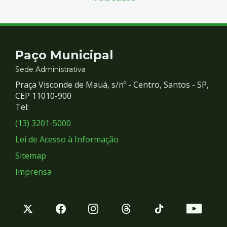
Contato
Paço Municipal
e
Sede Administrativa
Praça Visconde de Mauá, s/nº - Centro, Santos - SP,
Redes
CEP 11010-900
Tel:
Sociais
(13) 3201-5000
Lei de Acesso à Informação
Sitemap
Imprensa