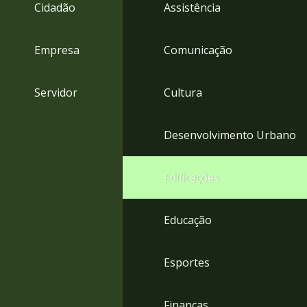
4
Cidadão
Assistência
Acessibilidade
5
Empresa
Comunicação
Servidor
Cultura
Desenvolvimento Urbano
Edificações
Educação
Esportes
Finanças