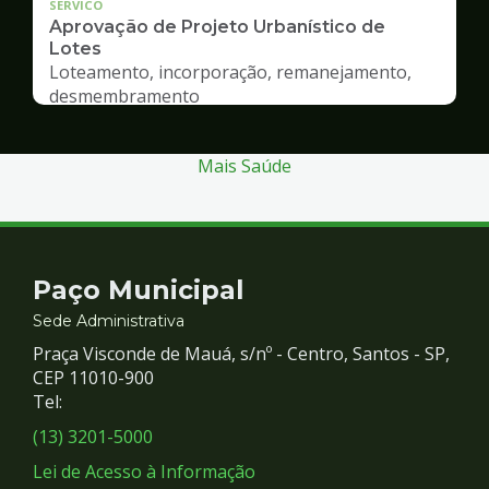
SERVICO
Aprovação de Projeto Urbanístico de
Lotes
Loteamento, incorporação, remanejamento,
desmembramento
Mais Saúde
Contato
Paço Municipal
e
Sede Administrativa
Praça Visconde de Mauá, s/nº - Centro, Santos - SP,
Redes
CEP 11010-900
Tel:
Sociais
(13) 3201-5000
Lei de Acesso à Informação