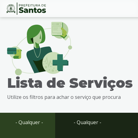
Ir
Conteúdo
para
o
conteúdo
1
Ir
para
o
menu
Lista de Serviços
2
Ir
para
Utilize os filtros para achar o serviço que procura
busca
3
Ir
para
- Qualquer -
- Qualquer -
o
rodapé