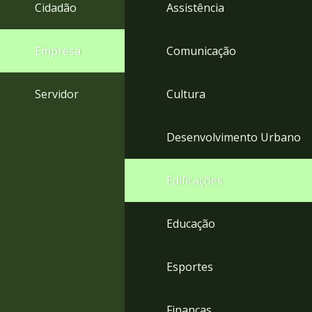
4
Cidadão
Assistência
Acessibilidade
5
Empresa
Comunicação
Servidor
Cultura
Desenvolvimento Urbano
Edificações
Educação
Esportes
Finanças