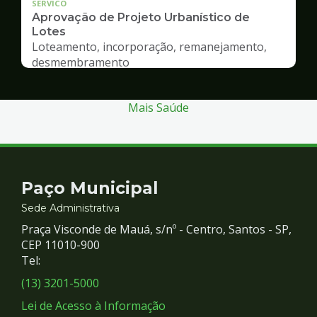
SERVICO
Aprovação de Projeto Urbanístico de
Lotes
Loteamento, incorporação, remanejamento,
desmembramento
Mais Saúde
Contato
Paço Municipal
e
Sede Administrativa
Praça Visconde de Mauá, s/nº - Centro, Santos - SP,
Redes
CEP 11010-900
Tel:
Sociais
(13) 3201-5000
Lei de Acesso à Informação