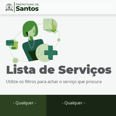
Ir
Conteúdo
para
o
conteúdo
1
Ir
para
o
menu
Lista de Serviços
2
Ir
para
Utilize os filtros para achar o serviço que procura
busca
3
Ir
para
- Qualquer -
- Qualquer -
o
rodapé