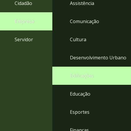
4
Cidadão
Assistência
Acessibilidade
5
Empresa
Comunicação
Servidor
Cultura
Desenvolvimento Urbano
Edificações
Educação
Esportes
Finanças