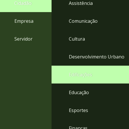
4
Cidadão
Assistência
Acessibilidade
5
Empresa
Comunicação
Servidor
Cultura
Desenvolvimento Urbano
Edificações
Educação
Esportes
Finanças