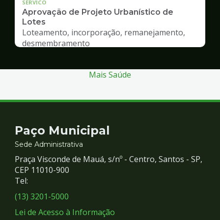
SERVICO
Aprovação de Projeto Urbanístico de
Lotes
Loteamento, incorporação, remanejamento,
desmembramento
Mais Saúde
Contato
Paço Municipal
e
Sede Administrativa
Praça Visconde de Mauá, s/nº - Centro, Santos - SP,
Redes
CEP 11010-900
Tel:
Sociais
(13) 3201-5000
Lei de Acesso à Informação