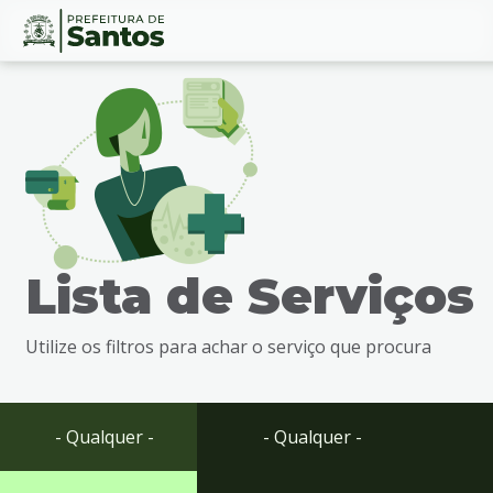
Ir
Conteúdo
para
o
conteúdo
1
Ir
para
o
menu
Lista de Serviços
2
Ir
para
Utilize os filtros para achar o serviço que procura
busca
3
Ir
para
- Qualquer -
- Qualquer -
o
rodapé