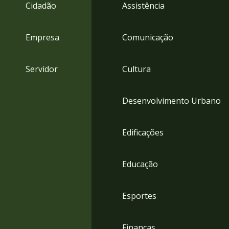
4
Cidadão
Assistência
Acessibilidade
5
Empresa
Comunicação
Servidor
Cultura
Desenvolvimento Urbano
Edificações
Educação
Esportes
Finanças