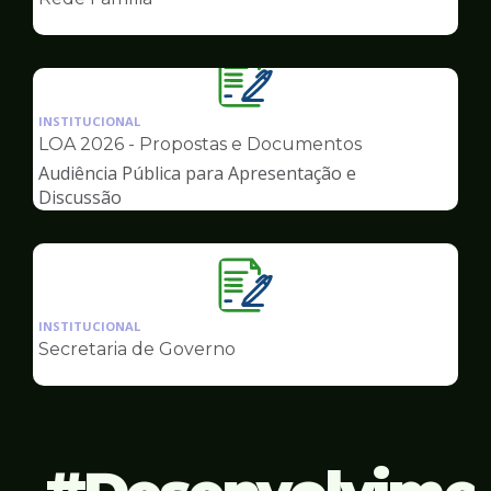
de
Governo
Ilustração
da
INSTITUCIONAL
pagina
LOA 2026 - Propostas e Documentos
de
Audiência Pública para Apresentação e
Governo
Discussão
Ilustração
da
INSTITUCIONAL
pagina
Secretaria de Governo
de
Governo