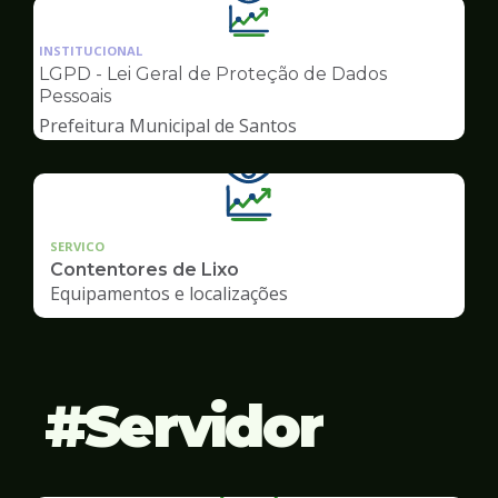
Ilustração
da
INSTITUCIONAL
pagina
LGPD - Lei Geral de Proteção de Dados
de
Pessoais
Transparência
Prefeitura Municipal de Santos
SERVICO
Contentores de Lixo
Equipamentos e localizações
Servidor