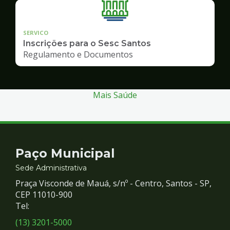
SERVICO
Inscrições para o Sesc Santos
Regulamento e Documentos
Mais Saúde
Contato
Paço Municipal
e
Sede Administrativa
Praça Visconde de Mauá, s/nº - Centro, Santos - SP,
Redes
CEP 11010-900
Tel:
Sociais
(13) 3201-5000