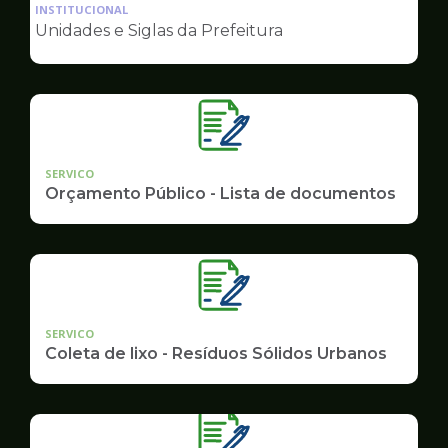
da
INSTITUCIONAL
pagina
Unidades e Siglas da Prefeitura
de
Governo
SERVICO
Orçamento Público - Lista de documentos
SERVICO
Coleta de lixo - Resíduos Sólidos Urbanos