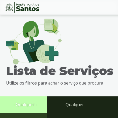
Ir
Conteúdo
para
o
conteúdo
1
Ir
para
o
menu
Lista de Serviços
2
Ir
para
Utilize os filtros para achar o serviço que procura
busca
3
Ir
para
- Qualquer -
- Qualquer -
o
rodapé