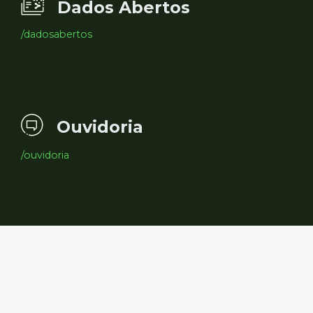
Dados Abertos
/dadosabertos
Ouvidoria
/ouvidoria