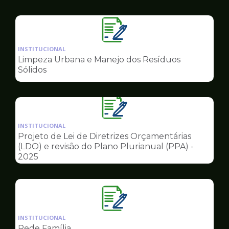
Governo
Ilustração
da
INSTITUCIONAL
pagina
Limpeza Urbana e Manejo dos Resíduos
de
Sólidos
Governo
Ilustração
da
INSTITUCIONAL
pagina
Projeto de Lei de Diretrizes Orçamentárias
de
(LDO) e revisão do Plano Plurianual (PPA) -
Governo
2025
Ilustração
da
INSTITUCIONAL
pagina
Rede Família