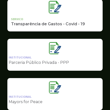
SERVICO
Transparência de Gastos - Covid - 19
Ilustração
da
INSTITUCIONAL
pagina
Parceria Público Privada - PPP
de
Governo
Ilustração
da
INSTITUCIONAL
pagina
Mayors for Peace
de