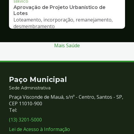
SERVICO
Aprovação de Projeto Urbanístico de
Lotes
Loteamento, incorporação, remanejamento,
desmembramento
Mais Saúde
Contato
Paço Municipal
e
Sede Administrativa
Praça Visconde de Mauá, s/nº - Centro, Santos - SP,
Redes
CEP 11010-900
Tel:
Sociais
(13) 3201-5000
Lei de Acesso à Informação