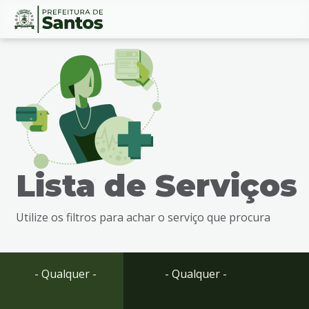
Ir
Conteúdo
para
o
conteúdo
1
Ir
para
o
menu
Lista de Serviços
2
Ir
para
Utilize os filtros para achar o serviço que procura
busca
3
Ir
para
- Qualquer -
- Qualquer -
o
rodapé