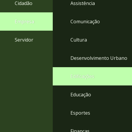
4
Cidadão
Assistência
Acessibilidade
5
Empresa
Comunicação
Servidor
Cultura
Desenvolvimento Urbano
Edificações
Educação
Esportes
Finanças