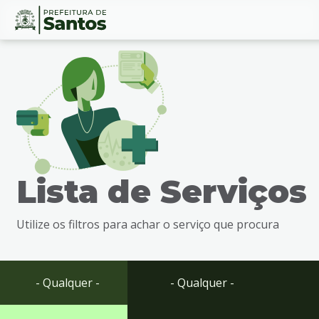
Ir
Conteúdo
para
o
conteúdo
1
Ir
para
o
menu
Lista de Serviços
2
Ir
para
Utilize os filtros para achar o serviço que procura
busca
3
Ir
para
- Qualquer -
- Qualquer -
o
rodapé