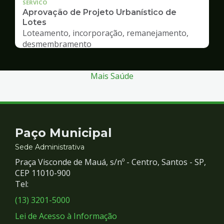
SERVICO
Aprovação de Projeto Urbanístico de
Lotes
Loteamento, incorporação, remanejamento,
desmembramento
Mais Saúde
Contato
Paço Municipal
e
Sede Administrativa
Praça Visconde de Mauá, s/nº - Centro, Santos - SP,
Redes
CEP 11010-900
Tel:
Sociais
(13) 3201-5000
Lei de Acesso à Informação