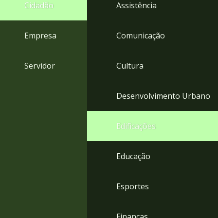
4
Cidadão
Assistência
Acessibilidade
5
Empresa
Comunicação
Servidor
Cultura
Desenvolvimento Urbano
Edificações
Educação
Esportes
Finanças