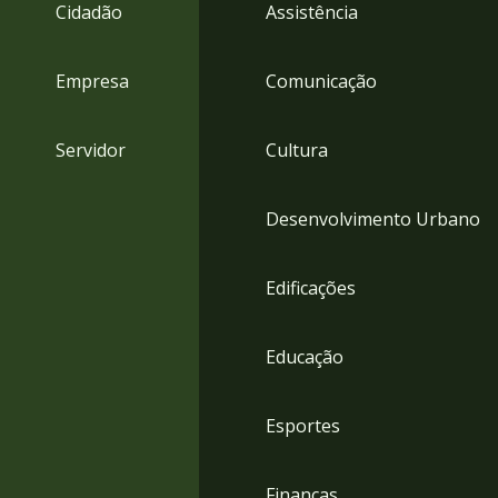
4
Cidadão
Assistência
Acessibilidade
5
Empresa
Comunicação
Servidor
Cultura
Desenvolvimento Urbano
Edificações
Educação
Esportes
Finanças