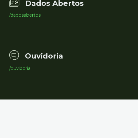
Dados Abertos
/dadosabertos
Ouvidoria
/ouvidoria