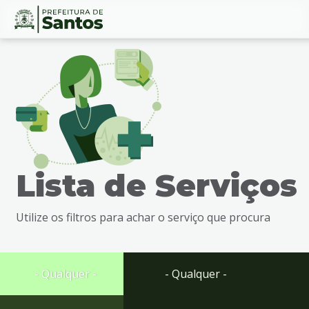
Ir
Conteúdo
para
o
conteúdo
1
Ir
para
o
menu
Lista de Serviços
2
Ir
para
Utilize os filtros para achar o serviço que procura
busca
3
Ir
para
- Qualquer -
- Qualquer -
o
rodapé