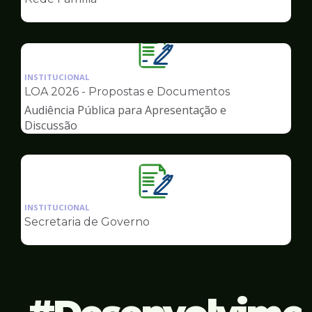
de
Governo
Ilustração
da
INSTITUCIONAL
pagina
LOA 2026 - Propostas e Documentos
de
Audiência Pública para Apresentação e
Governo
Discussão
Ilustração
da
INSTITUCIONAL
pagina
Secretaria de Governo
de
Governo