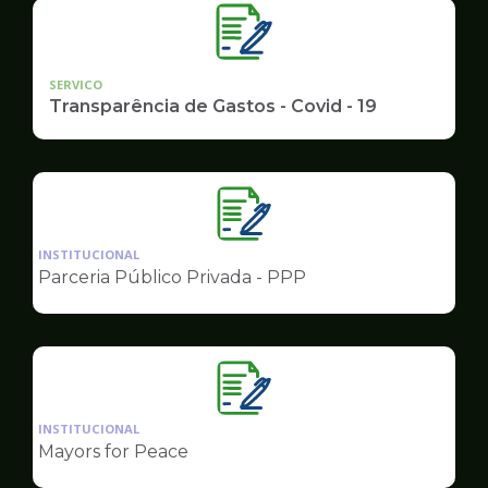
SERVICO
Transparência de Gastos - Covid - 19
Ilustração
da
INSTITUCIONAL
pagina
Parceria Público Privada - PPP
de
Governo
Ilustração
da
INSTITUCIONAL
pagina
Mayors for Peace
de