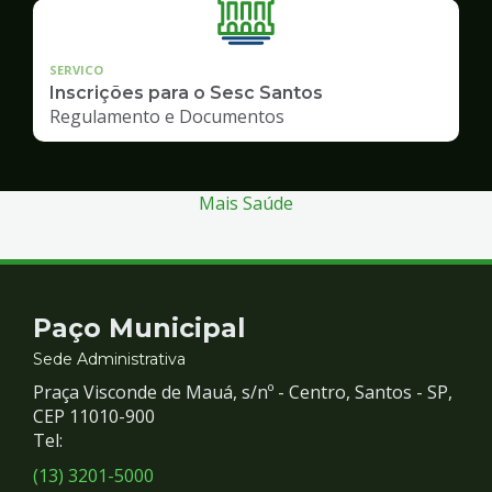
SERVICO
Inscrições para o Sesc Santos
Regulamento e Documentos
Mais Saúde
Contato
Paço Municipal
e
Sede Administrativa
Praça Visconde de Mauá, s/nº - Centro, Santos - SP,
Redes
CEP 11010-900
Tel:
Sociais
(13) 3201-5000