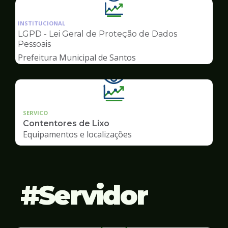
Ilustração
da
INSTITUCIONAL
pagina
LGPD - Lei Geral de Proteção de Dados
de
Pessoais
Transparência
Prefeitura Municipal de Santos
SERVICO
Contentores de Lixo
Equipamentos e localizações
Servidor