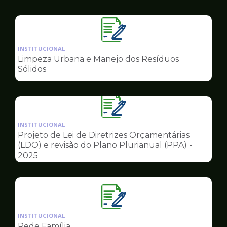
Governo
Ilustração
da
INSTITUCIONAL
pagina
Limpeza Urbana e Manejo dos Resíduos
de
Sólidos
Governo
Ilustração
da
INSTITUCIONAL
pagina
Projeto de Lei de Diretrizes Orçamentárias
de
(LDO) e revisão do Plano Plurianual (PPA) -
Governo
2025
Ilustração
da
INSTITUCIONAL
pagina
Rede Família