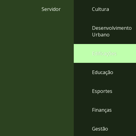
4
Servidor
Cultura
Acessibilidade
5
Desenvolvimento
Urbano
Edificações
Educação
Esportes
Finanças
Gestão