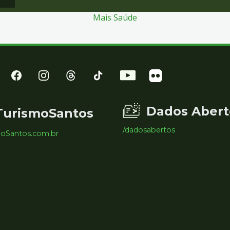
Mais Saúde
Dados Abert
TurismoSantos
/dadosabertos
moSantos.com.br