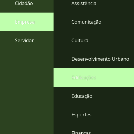
4
Cidadão
Assistência
Acessibilidade
5
Empresa
Comunicação
Servidor
Cultura
Desenvolvimento Urbano
Edificações
Educação
Esportes
Finanças