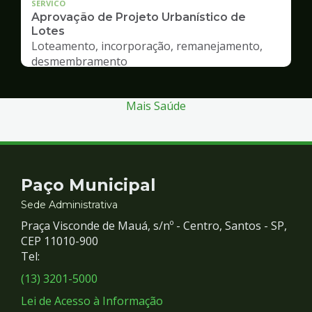
SERVICO
Aprovação de Projeto Urbanístico de
Lotes
Loteamento, incorporação, remanejamento,
desmembramento
Mais Saúde
Contato
Paço Municipal
e
Sede Administrativa
Praça Visconde de Mauá, s/nº - Centro, Santos - SP,
Redes
CEP 11010-900
Tel:
Sociais
(13) 3201-5000
Lei de Acesso à Informação