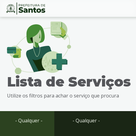
Ir
Conteúdo
para
o
conteúdo
1
Ir
para
o
menu
Lista de Serviços
2
Ir
para
Utilize os filtros para achar o serviço que procura
busca
3
Ir
para
- Qualquer -
- Qualquer -
o
rodapé