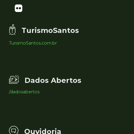
TurismoSantos
TurismoSantos.com.br
Dados Abertos
/dadosabertos
Ouvidoria