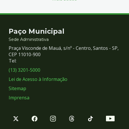
Contato
Paço Municipal
e
Sede Administrativa
Praça Visconde de Mauá, s/nº - Centro, Santos - SP,
Redes
CEP 11010-900
Tel:
Sociais
(13) 3201-5000
Lei de Acesso à Informação
Sitemap
Imprensa