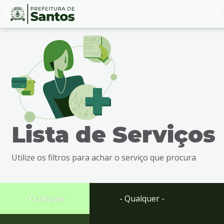
Ir
Conteúdo
para
o
conteúdo
1
Ir
para
o
menu
Lista de Serviços
2
Ir
para
Utilize os filtros para achar o serviço que procura
busca
3
Ir
para
- Qualquer -
- Qualquer -
o
rodapé