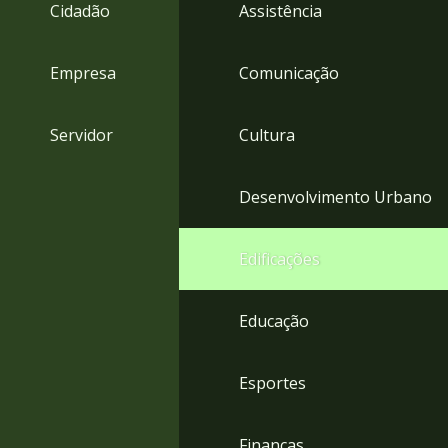
4
Cidadão
Assistência
Acessibilidade
5
Empresa
Comunicação
Servidor
Cultura
Desenvolvimento Urbano
Edificações
Educação
Esportes
Finanças