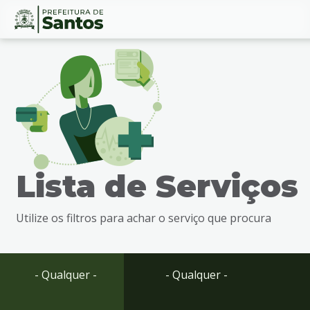
Ir
Conteúdo
para
o
conteúdo
1
Ir
para
o
menu
Lista de Serviços
2
Ir
para
Utilize os filtros para achar o serviço que procura
busca
3
Ir
para
- Qualquer -
- Qualquer -
o
rodapé