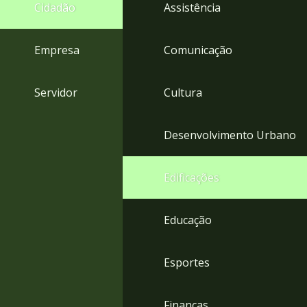
4
Cidadão
Assistência
Acessibilidade
5
Empresa
Comunicação
Servidor
Cultura
Desenvolvimento Urbano
Edificações
Educação
Esportes
Finanças