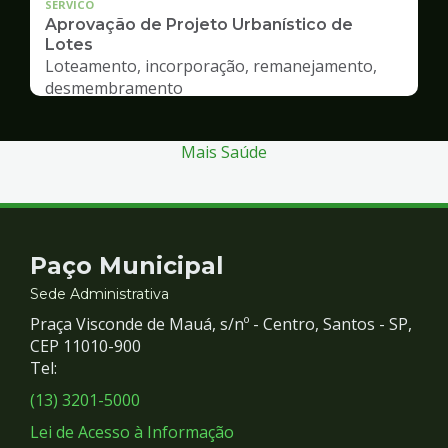
SERVICO
Aprovação de Projeto Urbanístico de
Lotes
Loteamento, incorporação, remanejamento,
desmembramento
Mais Saúde
Contato
Paço Municipal
e
Sede Administrativa
Praça Visconde de Mauá, s/nº - Centro, Santos - SP,
Redes
CEP 11010-900
Tel:
Sociais
(13) 3201-5000
Lei de Acesso à Informação