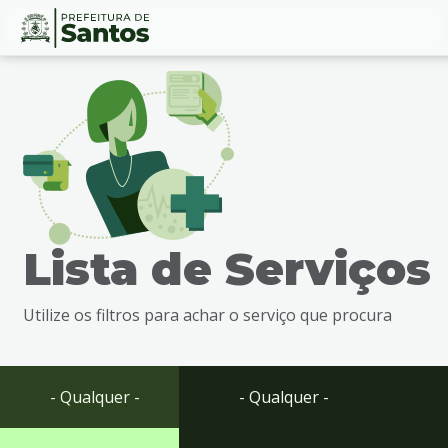
Ir
Conteúdo
para
o
conteúdo
1
Ir
para
o
menu
Lista de Serviços
2
Ir
para
Utilize os filtros para achar o serviço que procura
busca
3
Ir
para
- Qualquer -
- Qualquer -
o
rodapé