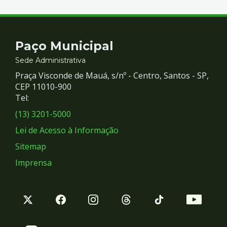
Contato
Paço Municipal
e
Sede Administrativa
Praça Visconde de Mauá, s/nº - Centro, Santos - SP,
Redes
CEP 11010-900
Tel:
Sociais
(13) 3201-5000
Lei de Acesso à Informação
Sitemap
Imprensa