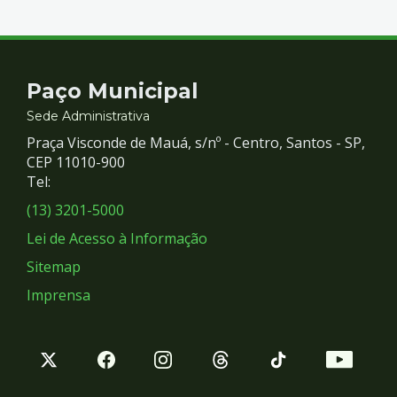
Contato
Paço Municipal
e
Sede Administrativa
Praça Visconde de Mauá, s/nº - Centro, Santos - SP,
Redes
CEP 11010-900
Tel:
Sociais
(13) 3201-5000
Lei de Acesso à Informação
Sitemap
Imprensa