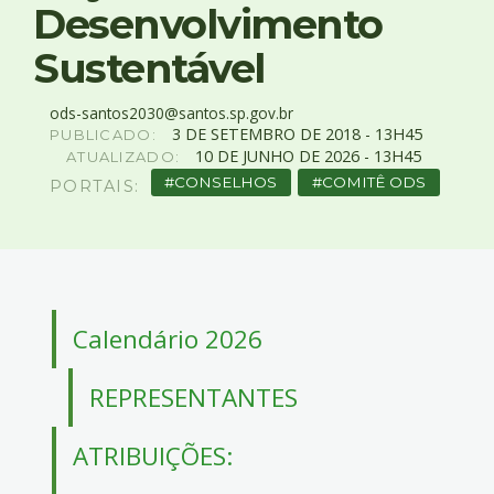
4
Desenvolvimento
Acessibilidade
Sustentável
5
ods-santos2030@santos.sp.gov.br
3
DE
SETEMBRO
DE
2018 -
13H45
PUBLICADO:
10
DE
JUNHO
DE
2026 -
13H45
ATUALIZADO:
CONSELHOS
COMITÊ ODS
PORTAIS:
Calendário 2026
REPRESENTANTES
ATRIBUIÇÕES: