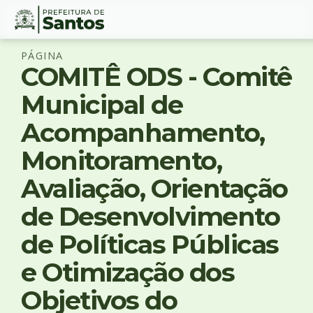
Ir
Conteúdo
PÁGINA
para
COMITÊ ODS - Comitê
o
conteúdo
Municipal de
1
Ir
Acompanhamento,
−
A
para
o
Monitoramento,
↺
R
menu
2
Avaliação, Orientação
Ir
de Desenvolvimento
para
busca
de Políticas Públicas
3
Ir
e Otimização dos
para
o
Objetivos do
rodapé