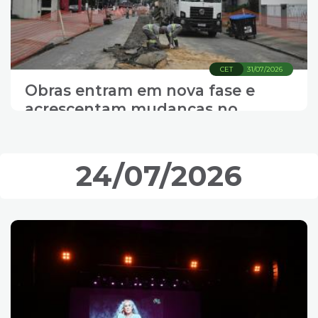
4
Acessibilidade
5
CET
31/07/2026
Obras entram em nova fase e
acrescentam mudanças no
trânsito
24/07/2026