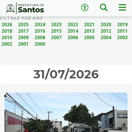
×
Busca
Men
Acessibilidade
prin
Ir
Conteúdo
FILTRAR POR ANO
para
2026
2025
2024
2023
2022
2021
2020
2019
o
2018
2017
2016
2015
2014
2013
2012
2011
conteúdo
2010
2009
2008
2007
2006
2005
2004
2003
1
2002
2001
2000
Ir
A
−
+
A
para
o
↺
Restaurar padrão
menu
31/07/2026
2
Ir
para
busca
3
Ir
para
o
rodapé