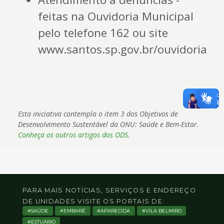
feitas na Ouvidoria Municipal
pelo telefone 162 ou site
www.santos.sp.gov.br/ouvidoria
Esta iniciativa contempla o item 3 dos Objetivos de
Desenvolvimento Sustentável da ONU: Saúde e Bem-Estar.
Conheça os outros artigos dos ODS
.
PARA MAIS NOTÍCIAS, SERVIÇOS E ENDEREÇO
DE UNIDADES VISITE OS PORTAIS DE:
SAÚDE
EMBARÉ
APARECIDA
VILA BELMIRO
ESTUÁRIO