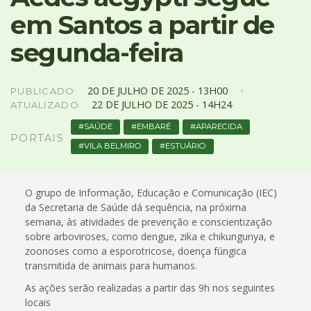
4
em Santos a partir de
Acessibilidade
5
segunda-feira
20
DE
JULHO
DE
2025 -
13H00
PUBLICADO:
22
DE
JULHO
DE
2025 -
14H24
ATUALIZADO:
SAÚDE
EMBARÉ
APARECIDA
PORTAIS
VILA BELMIRO
ESTUÁRIO
O grupo de Informação, Educação e Comunicação (IEC)
da Secretaria de Saúde dá sequência, na próxima
semana, às atividades de prevenção e conscientização
sobre arboviroses, como dengue, zika e chikungunya, e
zoonoses como a esporotricose, doença fúngica
transmitida de animais para humanos.
As ações serão realizadas a partir das 9h nos seguintes
locais