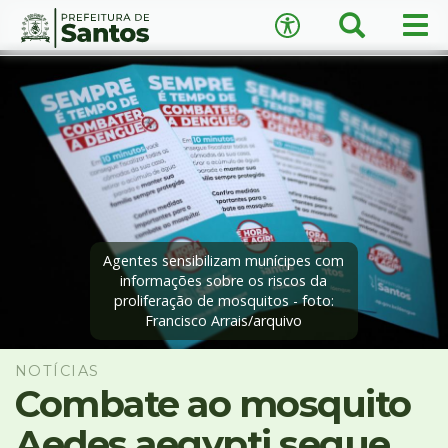
×
Busca
Men
Acessibilidade
prin
Ir
Conteúdo
para
o
conteúdo
1
Ir
A
−
+
A
para
o
↺
Restaurar padrão
menu
2
Agentes sensibilizam munícipes com
Ir
informações sobre os riscos da
proliferação de mosquitos - foto:
para
Francisco Arrais/arquivo
busca
3
Ir
NOTÍCIAS
para
Combate ao mosquito
o
Aedes aegypti segue
rodapé