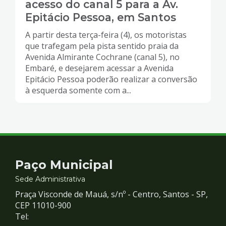
acesso do canal 5 para a Av.
Epitácio Pessoa, em Santos
A partir desta terça-feira (4), os motoristas
que trafegam pela pista sentido praia da
Avenida Almirante Cochrane (canal 5), no
Embaré, e desejarem acessar a Avenida
Epitácio Pessoa poderão realizar a conversão
à esquerda somente com a...
Contato
Paço Municipal
e
Sede Administrativa
Praça Visconde de Mauá, s/nº - Centro, Santos - SP,
Redes
CEP 11010-900
Tel: