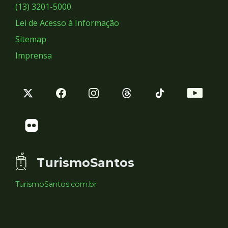
Sociais
(13) 3201-5000
Lei de Acesso à Informação
Sitemap
Imprensa
TurismoSantos
TurismoSantos.com.br