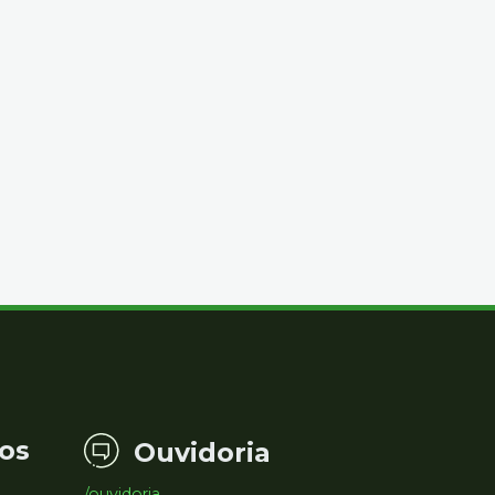
os
Ouvidoria
/ouvidoria