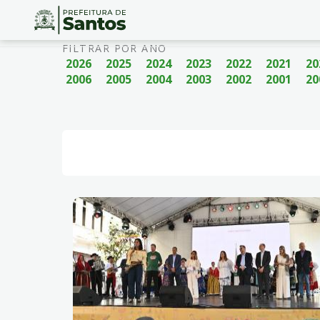
Ir
Conteúdo
FILTRAR POR ANO
para
2026
2025
2024
2023
2022
2021
20
o
2006
2005
2004
2003
2002
2001
20
conteúdo
1
Ir
para
o
menu
2
Ir
para
busca
3
Ir
para
o
rodapé