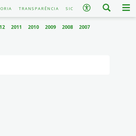
×
Busca
Men
Acessibilidade
ORIA
TRANSPARÊNCIA
SIC
prin
12
2011
2010
2009
2008
2007
A
−
+
A
↺
Restaurar padrão