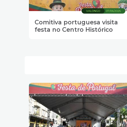
4
Acessibilidade
VALONGO
07/06/2026
5
Comitiva portuguesa visita
festa no Centro Histórico