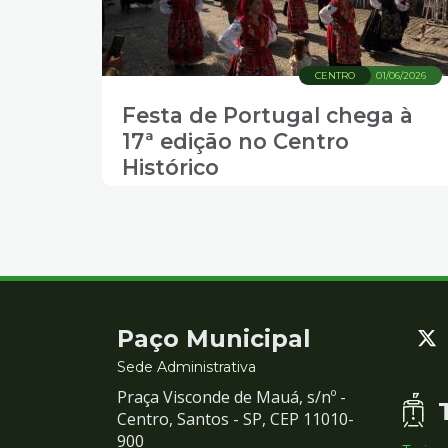
CENTRO
01/06/2026
Festa de Portugal chega à
17ª edição no Centro
Histórico
Contato
Paço Municipal
e
Sede Administrativa
Praça Visconde de Mauá, s/nº -
Redes
Centro, Santos - SP, CEP 11010-
900