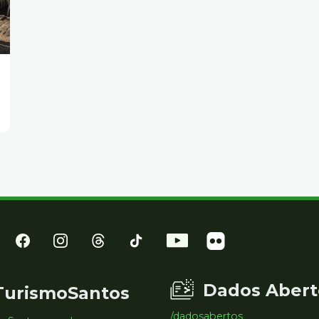
Dados Abert
TurismoSantos
/dadosabertos