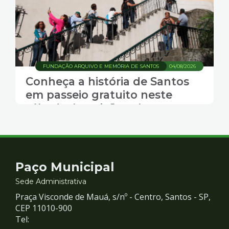
FUNDAÇÃO ARQUIVO E MEMÓRIA DE SANTOS
04/08/2026
Conheça a história de Santos
em passeio gratuito neste
sábado. Inscrições abertas
Contato
Paço Municipal
e
Sede Administrativa
Praça Visconde de Mauá, s/nº - Centro, Santos - SP,
Redes
CEP 11010-900
Tel: