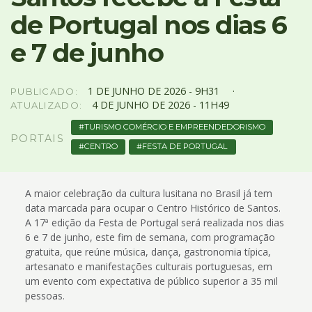
4
de Portugal nos dias 6
Acessibilidade
5
e 7 de junho
1
DE
JUNHO
DE
2026 -
9H31
PUBLICADO:
4
DE
JUNHO
DE
2026 -
11H49
ATUALIZADO:
TURISMO COMÉRCIO E EMPREENDEDORISMO
PORTAIS
CENTRO
FESTA DE PORTUGAL
A maior celebração da cultura lusitana no Brasil já tem
data marcada para ocupar o Centro Histórico de Santos.
A 17ª edição da Festa de Portugal será realizada nos dias
6 e 7 de junho, este fim de semana, com programação
gratuita, que reúne música, dança, gastronomia típica,
artesanato e manifestações culturais portuguesas, em
um evento com expectativa de público superior a 35 mil
pessoas.