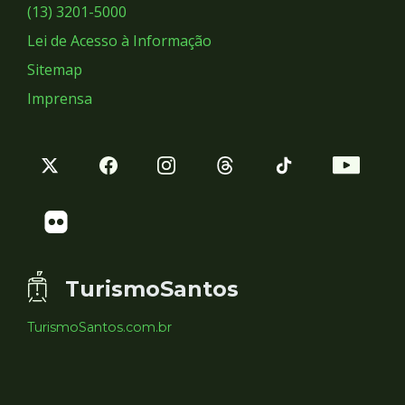
Sociais
(13) 3201-5000
Lei de Acesso à Informação
Sitemap
Imprensa
TurismoSantos
TurismoSantos.com.br