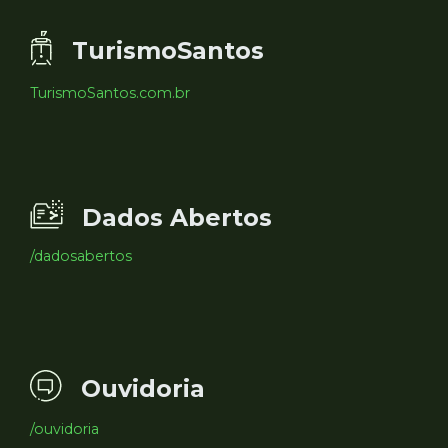
TurismoSantos
TurismoSantos.com.br
Dados Abertos
/dadosabertos
Ouvidoria
/ouvidoria