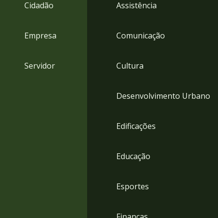
4
Cidadão
Assistência
Acessibilidade
5
Empresa
Comunicação
Servidor
Cultura
Desenvolvimento Urbano
Edificações
Educação
Esportes
Finanças