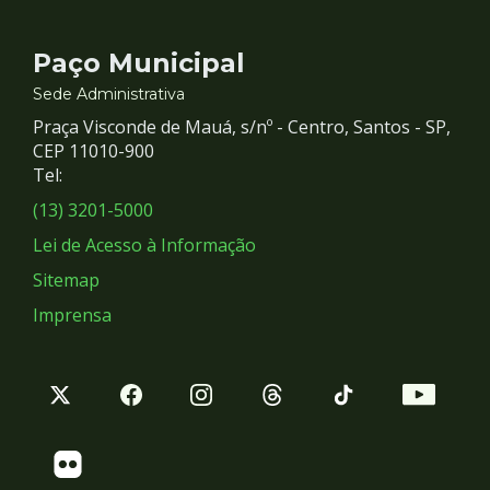
Contato
Paço Municipal
e
Sede Administrativa
Praça Visconde de Mauá, s/nº - Centro, Santos - SP,
Redes
CEP 11010-900
Tel:
Sociais
(13) 3201-5000
Lei de Acesso à Informação
Sitemap
Imprensa