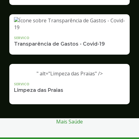
Infraestrutura
e
Serviços
Públicos
SERVICO
Transparência de Gastos - Covid-19
" alt="Limpeza das Praias" />
SERVICO
Limpeza das Praias
Mais Saúde