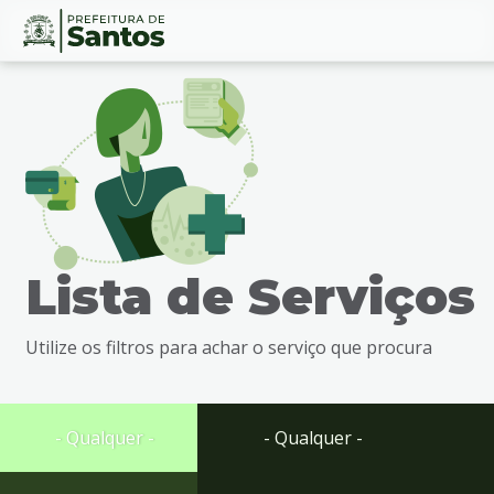
Ir
Conteúdo
para
o
conteúdo
1
Ir
para
o
menu
Lista de Serviços
2
Ir
para
Utilize os filtros para achar o serviço que procura
busca
3
Ir
para
- Qualquer -
- Qualquer -
o
rodapé