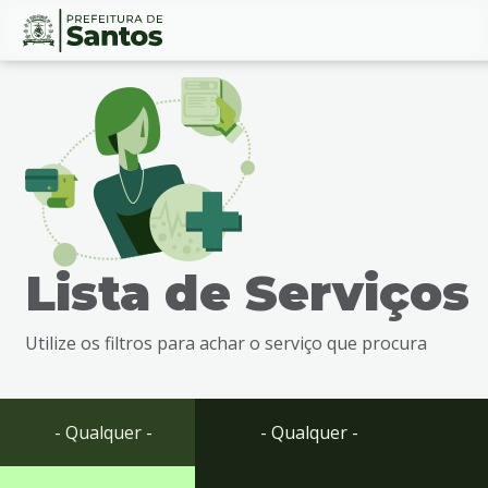
Ir
Conteúdo
para
o
conteúdo
1
Ir
para
o
menu
Lista de Serviços
2
Ir
para
Utilize os filtros para achar o serviço que procura
busca
3
Ir
para
- Qualquer -
- Qualquer -
o
rodapé