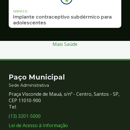
SERVICO
Implante contraceptivo subdérmico para
adolescentes
Mais Saúde
Contato
Paço Municipal
e
Sede Administrativa
Praça Visconde de Mauá, s/nº - Centro, Santos - SP,
Redes
CEP 11010-900
Tel:
Sociais
(13) 3201-5000
Lei de Acesso à Informação