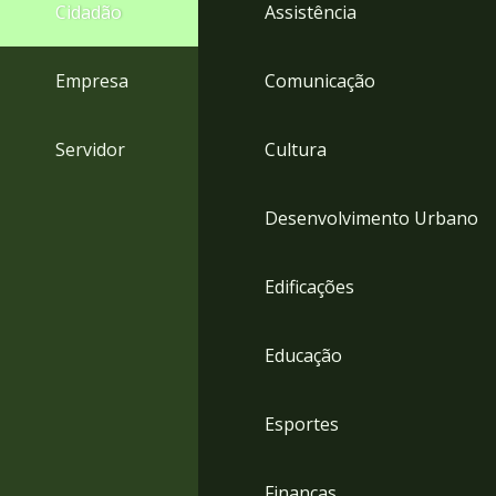
4
Cidadão
Assistência
Acessibilidade
5
Empresa
Comunicação
Servidor
Cultura
Desenvolvimento Urbano
Edificações
Educação
Esportes
Finanças