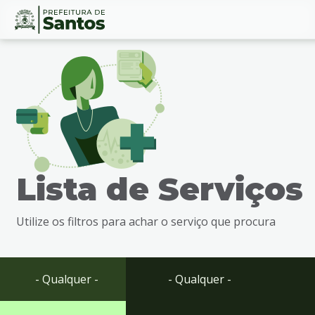
Ir
Conteúdo
para
o
conteúdo
1
Ir
para
o
menu
Lista de Serviços
2
Ir
para
Utilize os filtros para achar o serviço que procura
busca
3
Ir
para
- Qualquer -
- Qualquer -
o
rodapé