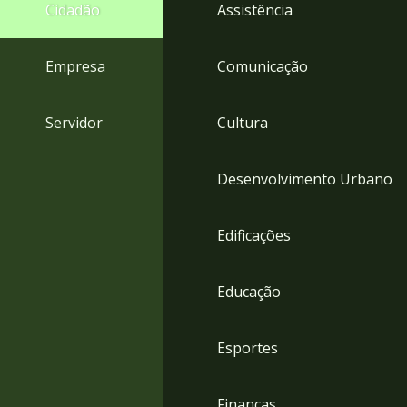
4
Cidadão
Assistência
Acessibilidade
5
Empresa
Comunicação
Servidor
Cultura
Desenvolvimento Urbano
Edificações
Educação
Esportes
Finanças