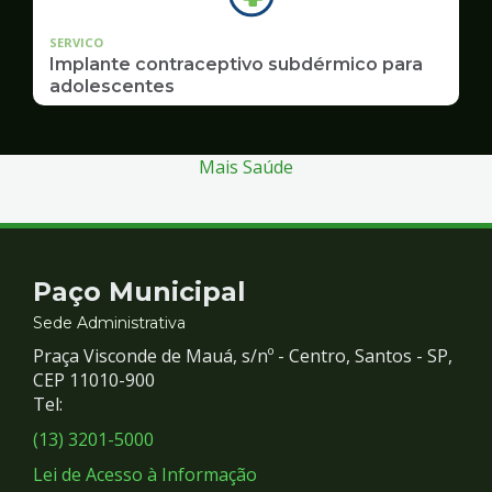
SERVICO
Implante contraceptivo subdérmico para
adolescentes
Mais Saúde
Contato
Paço Municipal
e
Sede Administrativa
Praça Visconde de Mauá, s/nº - Centro, Santos - SP,
Redes
CEP 11010-900
Tel:
Sociais
(13) 3201-5000
Lei de Acesso à Informação