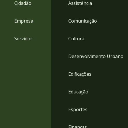
4
Cidadão
Assistência
Acessibilidade
5
Empresa
Comunicação
Servidor
Cultura
Desenvolvimento Urbano
Edificações
Educação
Esportes
Finanças