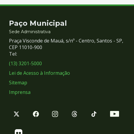
Contato
Paço Municipal
e
Sede Administrativa
Praça Visconde de Mauá, s/nº - Centro, Santos - SP,
Redes
CEP 11010-900
Tel:
Sociais
(13) 3201-5000
Lei de Acesso à Informação
Sitemap
Imprensa