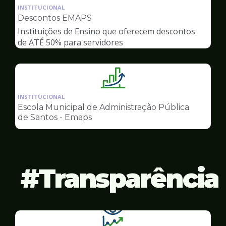
da
INSTITUCIONAL
pagina
Descontos EMAPS
de
Instituições de Ensino que oferecem descontos
Gestão
de ATÉ 50% para servidores
Ilustração
da
INSTITUCIONAL
pagina
Escola Municipal de Administração Pública
de
de Santos - Emaps
Gestão
Transparência