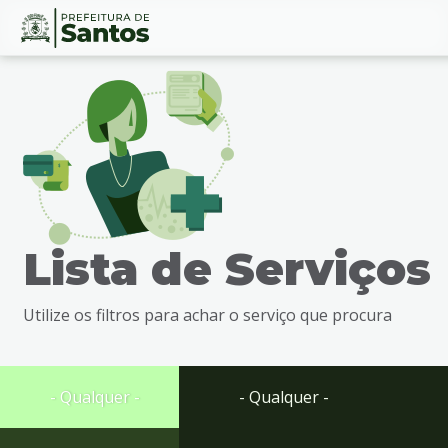
Ir
Conteúdo
para
o
conteúdo
1
Ir
para
o
menu
Lista de Serviços
2
Ir
para
Utilize os filtros para achar o serviço que procura
busca
3
Ir
para
- Qualquer -
- Qualquer -
o
rodapé