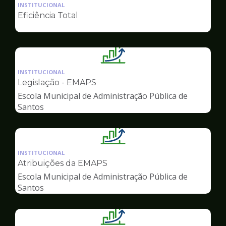
da
INSTITUCIONAL
pagina
Eficiência Total
de
Gestão
Ilustração
da
INSTITUCIONAL
pagina
Legislação - EMAPS
de
Escola Municipal de Administração Pública de
Gestão
Santos
Ilustração
da
INSTITUCIONAL
pagina
Atribuições da EMAPS
de
Escola Municipal de Administração Pública de
Gestão
Santos
Ilustração