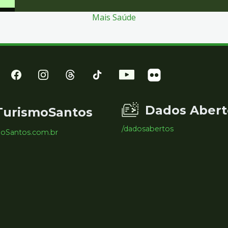
Mais Saúde
Dados Abert
TurismoSantos
/dadosabertos
moSantos.com.br