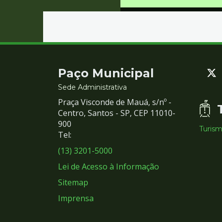
Contato
Paço Municipal
e
Sede Administrativa
Praça Visconde de Mauá, s/nº -
Redes
Centro, Santos - SP, CEP 11010-
900
Turis
Sociais
Tel:
(13) 3201-5000
Lei de Acesso à Informação
Sitemap
Imprensa