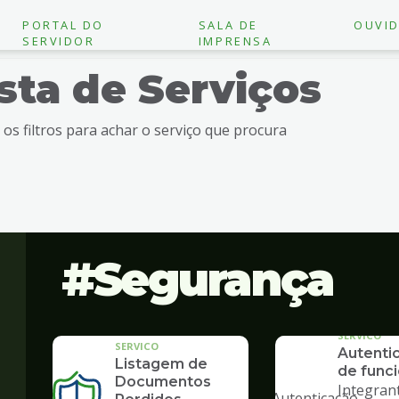
PORTAL DO
SALA DE
OUVID
SERVIDOR
IMPRENSA
ista de Serviços
e os filtros para achar o serviço que procura
Segurança
SERVICO
SERVICO
Autenti
Listagem de
de funci
"
Documentos
Integran
alt="Autenticação