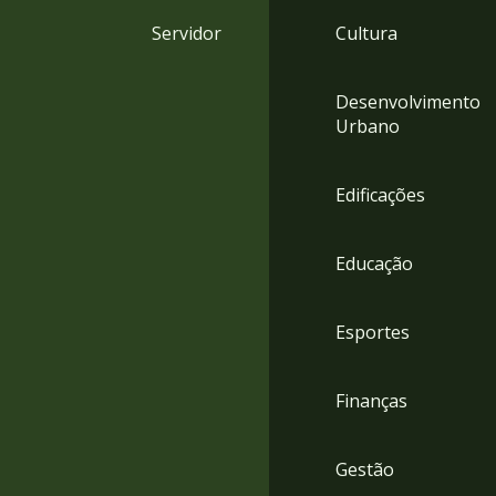
4
Servidor
Cultura
Acessibilidade
5
Desenvolvimento
Urbano
Edificações
Educação
Esportes
Finanças
Gestão