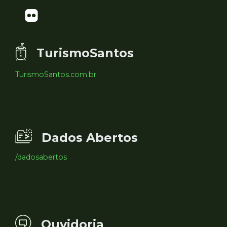
TurismoSantos
TurismoSantos.com.br
Dados Abertos
/dadosabertos
Ouvidoria