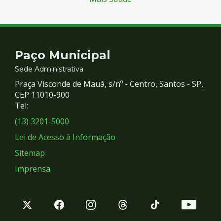
Contato
Paço Municipal
e
Sede Administrativa
Praça Visconde de Mauá, s/nº - Centro, Santos - SP,
Redes
CEP 11010-900
Tel:
Sociais
(13) 3201-5000
Lei de Acesso à Informação
Sitemap
Imprensa