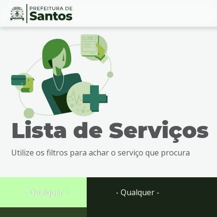
Ir
Conteúdo
para
o
conteúdo
1
Ir
para
o
menu
Lista de Serviços
2
Ir
para
Utilize os filtros para achar o serviço que procura
busca
3
Ir
para
- Qualquer -
- Qualquer -
o
rodapé