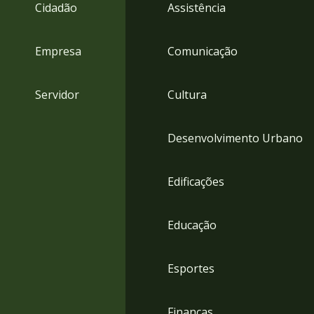
4
Cidadão
Assistência
Acessibilidade
5
Empresa
Comunicação
Servidor
Cultura
Desenvolvimento Urbano
Edificações
Educação
Esportes
Finanças