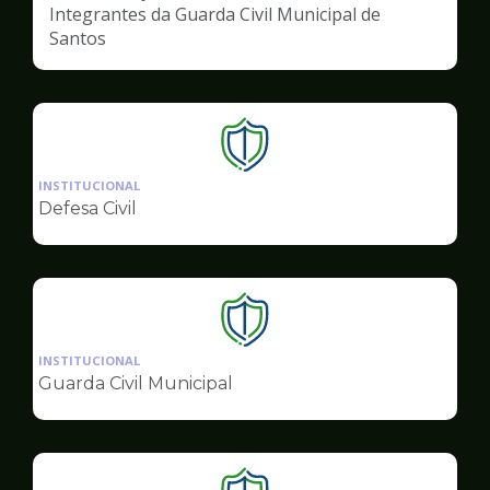
Integrantes da Guarda Civil Municipal de
Santos
Ilustração
da
INSTITUCIONAL
pagina
Defesa Civil
de
Segurança
Ilustração
da
INSTITUCIONAL
pagina
Guarda Civil Municipal
de
Segurança