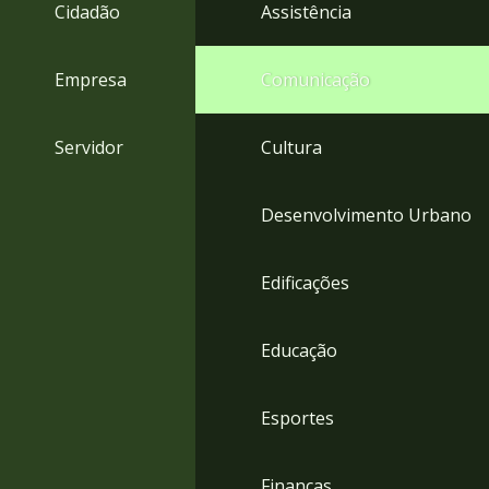
4
Cidadão
Assistência
Acessibilidade
5
Empresa
Comunicação
Servidor
Cultura
Desenvolvimento Urbano
Edificações
Educação
Esportes
Finanças