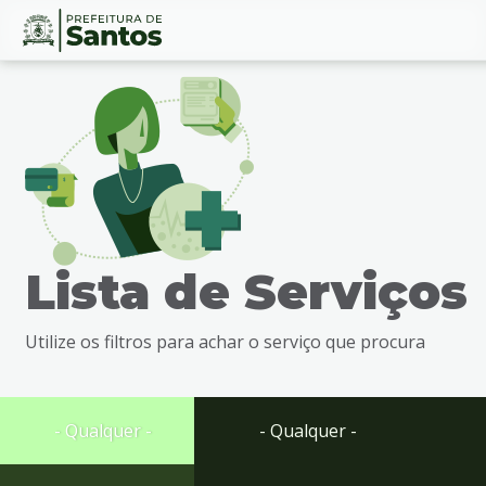
Ir
Conteúdo
para
o
conteúdo
1
Ir
para
o
menu
Lista de Serviços
2
Ir
para
Utilize os filtros para achar o serviço que procura
busca
3
Ir
para
- Qualquer -
- Qualquer -
o
rodapé