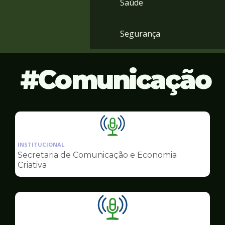
Saúde
Segurança
Comunicação
Ilustração
da
INSTITUCIONAL
pagina
Secretaria de Comunicação e Economia
de
Criativa
Comunicação