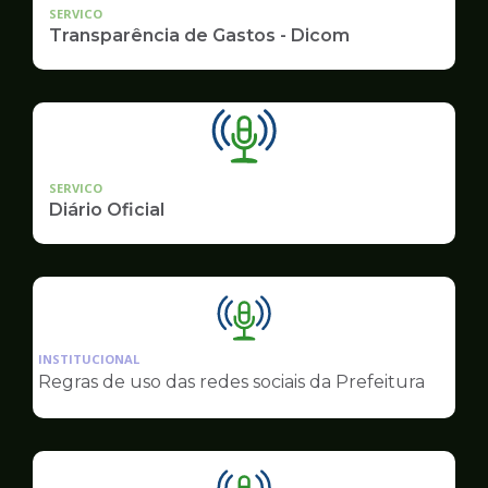
SERVICO
Transparência de Gastos - Dicom
SERVICO
Diário Oficial
Ilustração
da
INSTITUCIONAL
pagina
Regras de uso das redes sociais da Prefeitura
de
Comunicação