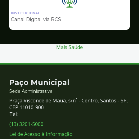
Ilustração
da
INSTITUCIONAL
pagina
Canal Digital via RCS
de
Comunicação
Mais Saúde
Contato
Paço Municipal
e
Sede Administrativa
Praça Visconde de Mauá, s/nº - Centro, Santos - SP,
Redes
CEP 11010-900
Tel:
Sociais
(13) 3201-5000
Lei de Acesso à Informação