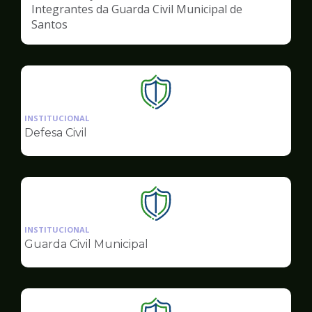
Integrantes da Guarda Civil Municipal de
Santos
Ilustração
da
INSTITUCIONAL
pagina
Defesa Civil
de
Segurança
Ilustração
da
INSTITUCIONAL
pagina
Guarda Civil Municipal
de
Segurança