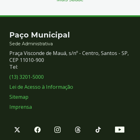
Contato
Paço Municipal
e
Sede Administrativa
Praça Visconde de Mauá, s/nº - Centro, Santos - SP,
Redes
CEP 11010-900
Tel:
Sociais
(13) 3201-5000
Lei de Acesso à Informação
Sitemap
Imprensa