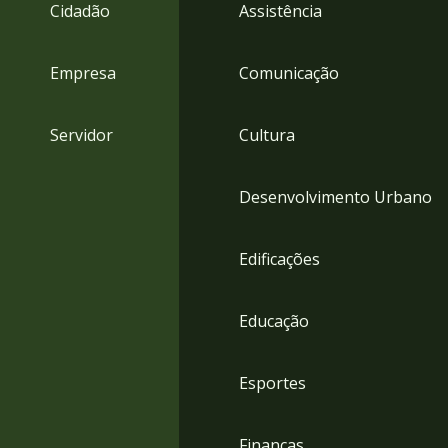
4
Cidadão
Assistência
Acessibilidade
5
Empresa
Comunicação
Servidor
Cultura
Desenvolvimento Urbano
Edificações
Educação
Esportes
Finanças