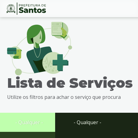
Ir
Conteúdo
para
o
conteúdo
1
Ir
para
o
menu
Lista de Serviços
2
Ir
para
Utilize os filtros para achar o serviço que procura
busca
3
Ir
para
- Qualquer -
- Qualquer -
o
rodapé