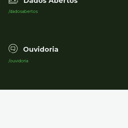
Dados Abertos
/dadosabertos
Ouvidoria
/ouvidoria