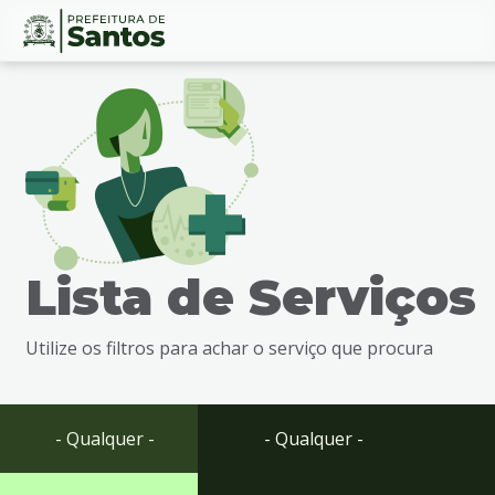
Ir
Conteúdo
para
o
conteúdo
1
Ir
para
o
menu
Lista de Serviços
2
Ir
para
Utilize os filtros para achar o serviço que procura
busca
3
Ir
para
- Qualquer -
- Qualquer -
o
rodapé