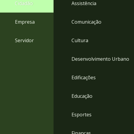
4
Cidadão
Assistência
Acessibilidade
5
Empresa
Comunicação
Servidor
Cultura
Desenvolvimento Urbano
Edificações
Educação
Esportes
Finanças