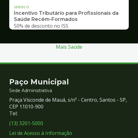
SERVICO
Incentivo Tributário para Profissionais da
Saúde Recém-Formados
50% de desconto no ISS
Mais Saúde
Contato
Paço Municipal
e
Sede Administrativa
Praça Visconde de Mauá, s/nº - Centro, Santos - SP,
Redes
CEP 11010-900
Tel:
Sociais
(13) 3201-5000
Lei de Acesso à Informação