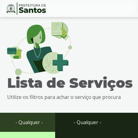
Ir
Conteúdo
para
o
conteúdo
1
Ir
para
o
menu
Lista de Serviços
2
Ir
para
Utilize os filtros para achar o serviço que procura
busca
3
Ir
para
- Qualquer -
- Qualquer -
o
rodapé