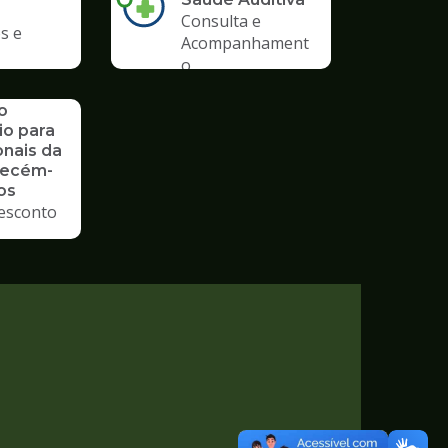
Consulta e
s e
Acompanhament
o
o
io para
onais da
Recém-
os
esconto