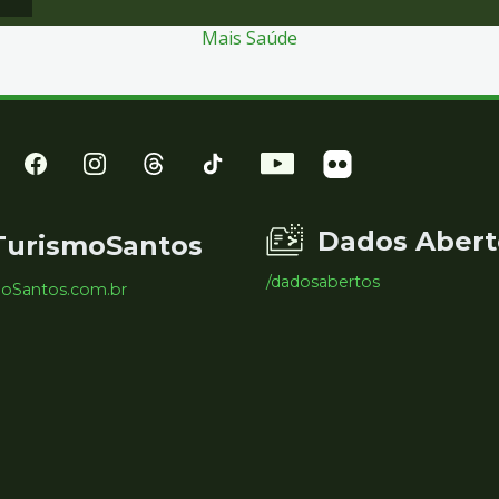
Mais Saúde
Dados Abert
TurismoSantos
/dadosabertos
moSantos.com.br