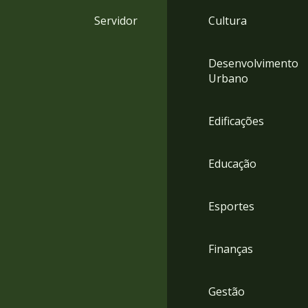
4
Servidor
Cultura
Acessibilidade
5
Desenvolvimento
Urbano
Edificações
Educação
Esportes
Finanças
Gestão