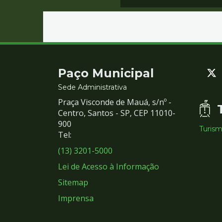
Contato
Paço Municipal
e
Sede Administrativa
Praça Visconde de Mauá, s/nº -
Redes
Centro, Santos - SP, CEP 11010-
900
Turis
Sociais
Tel:
(13) 3201-5000
Lei de Acesso à Informação
Sitemap
Imprensa