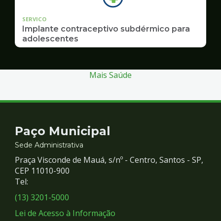
SERVICO
Implante contraceptivo subdérmico para
adolescentes
Mais Saúde
Contato
Paço Municipal
e
Sede Administrativa
Praça Visconde de Mauá, s/nº - Centro, Santos - SP,
Redes
CEP 11010-900
Tel:
Sociais
(13) 3201-5000
Lei de Acesso à Informação