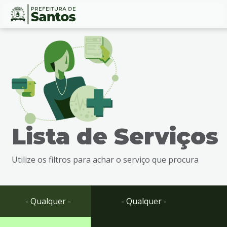
Ir
Conteúdo
para
o
conteúdo
1
Ir
para
o
menu
Lista de Serviços
2
Ir
para
Utilize os filtros para achar o serviço que procura
busca
3
Ir
para
- Qualquer -
- Qualquer -
o
rodapé