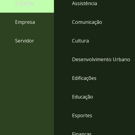
4
Cidadão
Assistência
Acessibilidade
5
Empresa
Comunicação
Servidor
Cultura
Desenvolvimento Urbano
Edificações
Educação
Esportes
Finanças