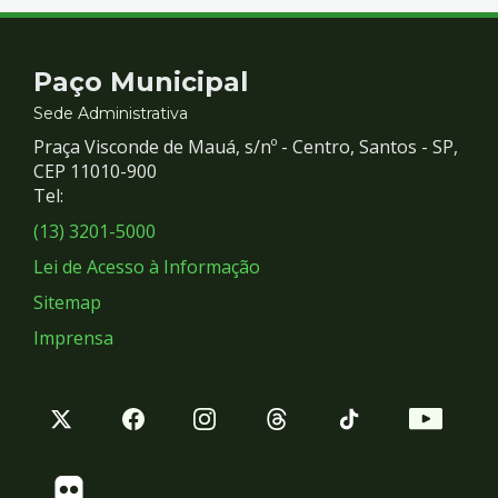
Contato
Paço Municipal
e
Sede Administrativa
Praça Visconde de Mauá, s/nº - Centro, Santos - SP,
Redes
CEP 11010-900
Tel:
Sociais
(13) 3201-5000
Lei de Acesso à Informação
Sitemap
Imprensa