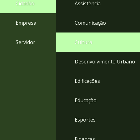
4
Cidadão
Assistência
Acessibilidade
5
Empresa
Comunicação
Servidor
Cultura
Desenvolvimento Urbano
Edificações
Educação
Esportes
Finanças