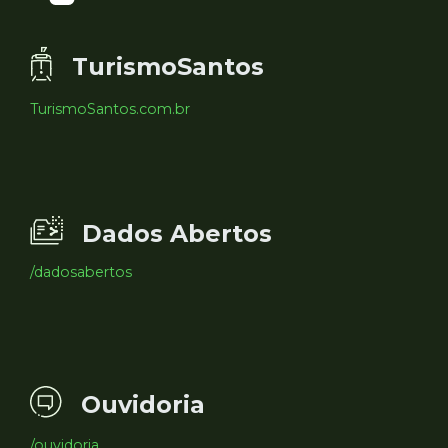
TurismoSantos
TurismoSantos.com.br
Dados Abertos
/dadosabertos
Ouvidoria
/ouvidoria