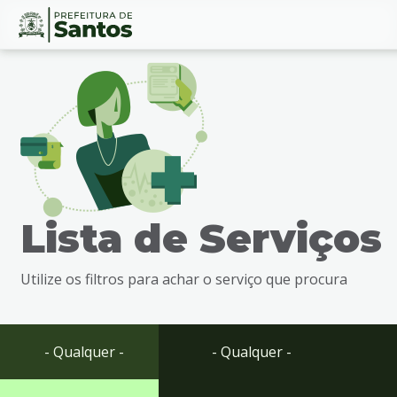
Ir
Conteúdo
para
o
conteúdo
1
Ir
para
o
menu
Lista de Serviços
2
Ir
para
Utilize os filtros para achar o serviço que procura
busca
3
Ir
para
- Qualquer -
- Qualquer -
o
rodapé