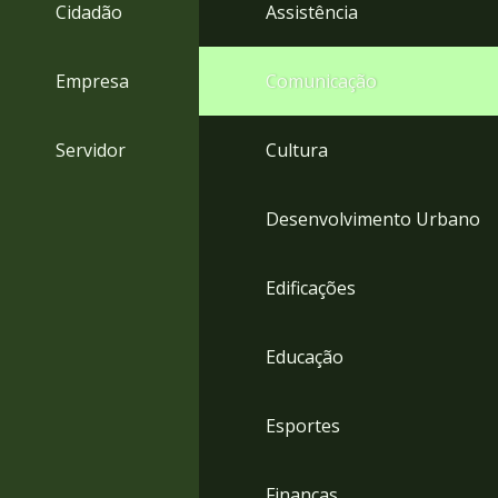
4
Cidadão
Assistência
Acessibilidade
5
Empresa
Comunicação
Servidor
Cultura
Desenvolvimento Urbano
Edificações
Educação
Esportes
Finanças