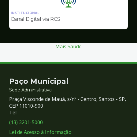
Ilustração
da
INSTITUCIONAL
pagina
Canal Digital via RCS
de
Comunicação
Mais Saúde
Contato
Paço Municipal
e
Sede Administrativa
Praça Visconde de Mauá, s/nº - Centro, Santos - SP,
Redes
CEP 11010-900
Tel:
Sociais
(13) 3201-5000
Lei de Acesso à Informação