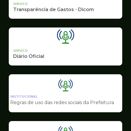
SERVICO
Transparência de Gastos - Dicom
SERVICO
Diário Oficial
Ilustração
da
INSTITUCIONAL
pagina
Regras de uso das redes sociais da Prefeitura
de
Comunicação