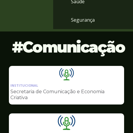
Saúde
Segurança
Comunicação
Ilustração
da
INSTITUCIONAL
pagina
Secretaria de Comunicação e Economia
de
Criativa
Comunicação