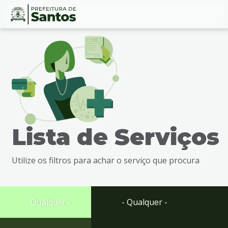
Ir
Conteúdo
para
o
conteúdo
1
Ir
para
o
menu
Lista de Serviços
2
Ir
para
Utilize os filtros para achar o serviço que procura
busca
3
Ir
para
- Qualquer -
- Qualquer -
o
rodapé