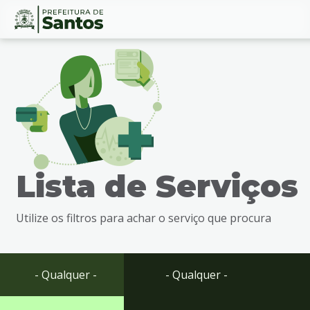
Ir
Conteúdo
para
o
conteúdo
1
Ir
para
o
menu
Lista de Serviços
2
Ir
para
Utilize os filtros para achar o serviço que procura
busca
3
Ir
para
- Qualquer -
- Qualquer -
o
rodapé