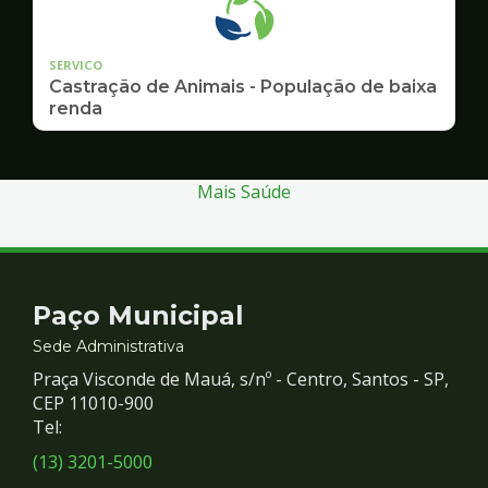
SERVICO
Castração de Animais - População de baixa
renda
Mais Saúde
Contato
Paço Municipal
e
Sede Administrativa
Praça Visconde de Mauá, s/nº - Centro, Santos - SP,
Redes
CEP 11010-900
Tel:
Sociais
(13) 3201-5000