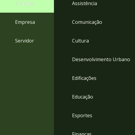
4
Cidadão
Assistência
Acessibilidade
5
Empresa
Comunicação
Servidor
Cultura
Desenvolvimento Urbano
Edificações
Educação
Esportes
Finanças