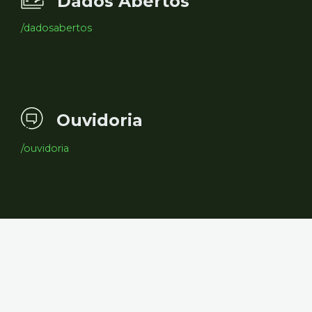
Dados Abertos
/dadosabertos
Ouvidoria
/ouvidoria