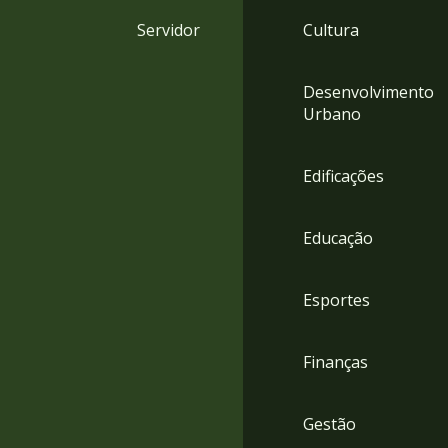
4
Servidor
Cultura
Acessibilidade
5
Desenvolvimento
Urbano
Edificações
Educação
Esportes
Finanças
Gestão