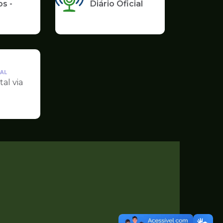
s -
Diário Oficial
AL
tal via