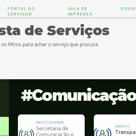
PORTAL DO
SALA DE
OUVID
SERVIDOR
IMPRENSA
ista de Serviços
e os filtros para achar o serviço que procura
Comunicaçã
INSTITUCIONAL
SERVICO
Secretaria de
Transpa
Comunicação e