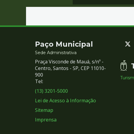
Contato
Paço Municipal
e
Sede Administrativa
Praça Visconde de Mauá, s/nº -
Redes
Centro, Santos - SP, CEP 11010-
900
Turis
Sociais
Tel:
(13) 3201-5000
Lei de Acesso à Informação
Sitemap
Imprensa