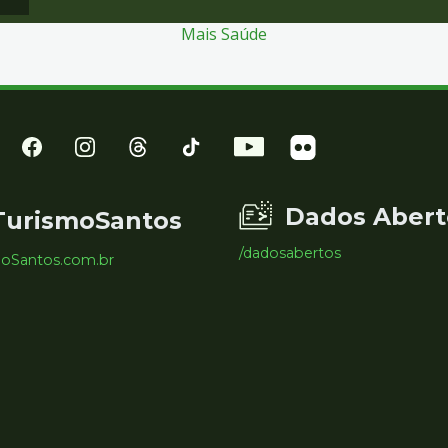
Mais Saúde
Dados Abert
TurismoSantos
/dadosabertos
moSantos.com.br