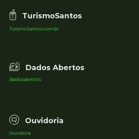
TurismoSantos
TurismoSantos.com.br
Dados Abertos
/dadosabertos
Ouvidoria
/ouvidoria