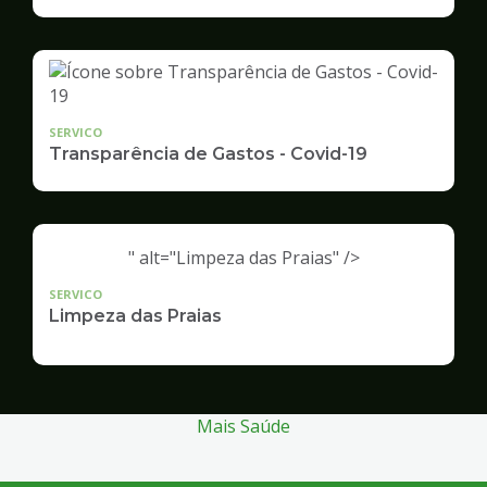
Infraestrutura
e
Serviços
Públicos
SERVICO
Transparência de Gastos - Covid-19
" alt="Limpeza das Praias" />
SERVICO
Limpeza das Praias
Mais Saúde