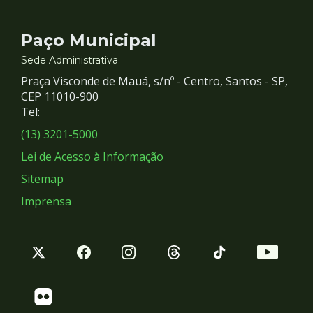
Contato
Paço Municipal
e
Sede Administrativa
Praça Visconde de Mauá, s/nº - Centro, Santos - SP,
Redes
CEP 11010-900
Tel:
Sociais
(13) 3201-5000
Lei de Acesso à Informação
Sitemap
Imprensa