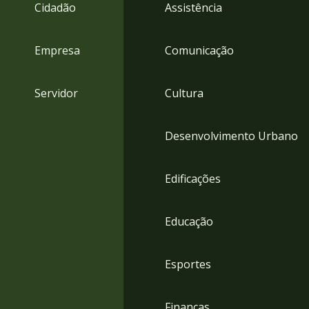
4
Cidadão
Assistência
Acessibilidade
5
Empresa
Comunicação
Servidor
Cultura
Desenvolvimento Urbano
Edificações
Educação
Esportes
Finanças