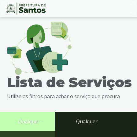
Ir
Conteúdo
para
o
conteúdo
1
Ir
para
o
menu
Lista de Serviços
2
Ir
para
Utilize os filtros para achar o serviço que procura
busca
3
Ir
para
- Qualquer -
- Qualquer -
o
rodapé