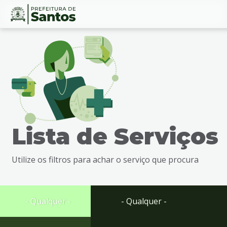
Ir
Conteúdo
para
o
conteúdo
1
Ir
para
o
menu
Lista de Serviços
2
Ir
para
Utilize os filtros para achar o serviço que procura
busca
3
Ir
para
- Qualquer -
- Qualquer -
o
rodapé