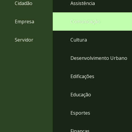
4
Cidadão
Assistência
Acessibilidade
5
Empresa
Comunicação
Servidor
Cultura
Desenvolvimento Urbano
Edificações
Educação
Esportes
Finanças