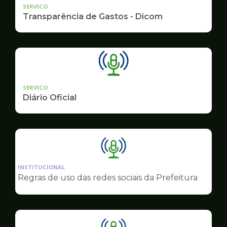
SERVICO
Transparência de Gastos - Dicom
SERVICO
Diário Oficial
Ilustração
da
INSTITUCIONAL
pagina
Regras de uso das redes sociais da Prefeitura
de
Comunicação