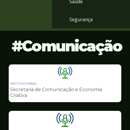
Saúde
Segurança
Comunicação
Ilustração
da
INSTITUCIONAL
pagina
Secretaria de Comunicação e Economia
de
Criativa
Comunicação