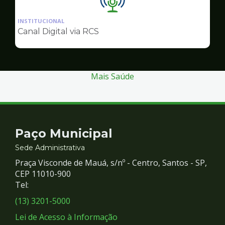
Ilustração
da
INSTITUCIONAL
pagina
Canal Digital via RCS
de
Comunicação
Mais Saúde
Contato
Paço Municipal
e
Sede Administrativa
Praça Visconde de Mauá, s/nº - Centro, Santos - SP,
Redes
CEP 11010-900
Tel:
Sociais
(13) 3201-5000
Lei de Acesso à Informação